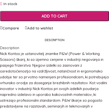
In stock
ADD TO CART
Compare
Add to wishlist
DESCRIPTION
Description
Nick Kontos je ustanovitelj znamke P&W (Power & Working
Scissors) škarij, ki so izjemno cenjene v industriji negovanja in
pasjega frizerstva. Njegovi izdelki so zasnovani z
osredotočenostjo na vzdržljivost, natančnost in ergonomsko
udobje ter so prvotno namenjeni profesionalcem, ki potrebujejo
vrhunsko orodje za doseganje brezhibnih rezultatov. Kot vodilni
inovator v industriji Nick Kontos pri svojih izdelkih poudarja
napredno izdelavo in uporabo kakovostnih materialov, ki
ustrezajo profesionalni standardom. P&W škarje so pogosto
predstavljene na razstavah, seminarjih in tekmovanjih v