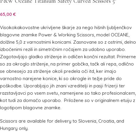
P&W Oceane Titanium Safety Curved Scissors 5″
65,00
€
Visokokakovostne ukrivljene škarje za nego hišnih ljubljenčkov
blagovne znamke Power & Working Scissors, model OCEANE,
dolžine 5,0 z varnostnimi konicami. Zasnovane so z ostrimi, delno
izbočenimi rezili in simetričnim ročajem za udobno uporabo.
Zagotavljajo gladko striženje in odličen končni rezultat. Primerne
so za okroglo striženje, na primer gobčka, tačk ali repa, odlično
se obnesejo za striženje okoli predela oči itd, ker imajo
varnostno narejene konice, ki so okrogle in težje pride do
poškodbe. Uporabljajo jih znani vzreditelji in pasji frizerji ter
razstavljavci po vsem svetu, namenjene so tako profesionalcem,
kot tudi za domačo uporabo. Priložene so v originalnem etuiju z
logotipom blagovne znamke.
Scissors are available for delivery to Slovenia, Croatia, and
Hungary only.