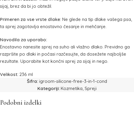
sijaj, brez da bi jo obtežil.
Primeren za vse vrste dlake
: Ne glede na tip dlake vašega psa,
ta sprej zagotavlja enostavno česanje in mehčanje.
Navodila za uporabo:
Enostavno nanesite sprej na suho ali vlažno dlako. Previdno ga
razpršite po dlaki in počasi razčesujte, da dosežete najboljše
rezultate. Uporabite kot končni sprej za sijaj in nego.
Velikost:
236 ml
Šifra:
igroom-silicone-free-3-in-1-cond
Kategoriji:
Kozmetika
,
Spreji
Podobni izdelki