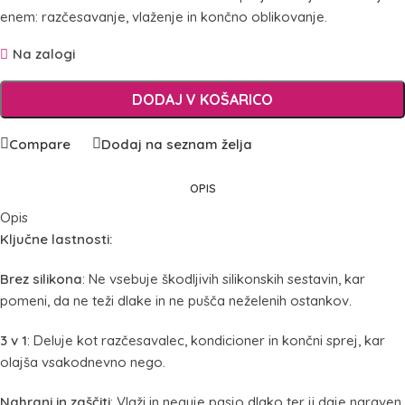
enem: razčesavanje, vlaženje in končno oblikovanje.
Na zalogi
DODAJ V KOŠARICO
Compare
Dodaj na seznam želja
OPIS
Opis
Ključne lastnosti:
Brez silikona
: Ne vsebuje škodljivih silikonskih sestavin, kar
pomeni, da ne teži dlake in ne pušča neželenih ostankov.
3 v 1
: Deluje kot razčesavalec, kondicioner in končni sprej, kar
olajša vsakodnevno nego.
Nahrani in zaščiti
: Vlaži in neguje pasjo dlako ter ji daje naraven