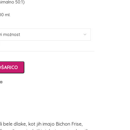
imalno 50:1)
00 ml.
i
OŠARICO
ja
le dlake, kot jih imajo Bichon Frise,