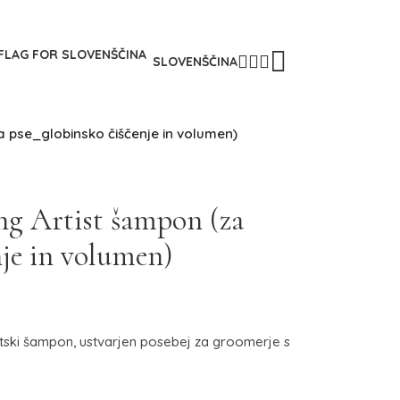
SLOVENŠČINA
 pse_globinsko čiščenje in volumen)
 Artist šampon (za
nje in volumen)
ski šampon, ustvarjen posebej za groomerje s