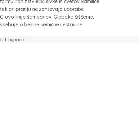
ormuliran z izvlečki sivke in cvetov kamilice
utek pri pranju ne zahtevajo uporabe
IC-ovo linijo šamponov. Globoko čiščenje,
vsebujejo belilne kemične sestavine.
ist
,
hyponic