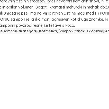
vnih čistilnih sredstev, brez nevarnih kemičnih snovi, in je f
o in obilen volumen. Bogati, kremasti mehurčki in mehak obč
 ali umazane pse. Ima najvišjo raven čistilne moči med HYPON
YPONIC šampon je lahko manj agresiven kot druge znamke, ki 
amponih povzroči resnejše težave s kožo.
st-sampon-z
Kategoriji:
Kozmetika
,
Šamponi
Oznaki:
Grooming Art