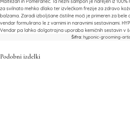
Maltežan in Pomeranec. Ta nežni šampon je narejen iz 100% nara
za svilnato mehko dlako ter izvlečkom frezije za zdravo kož
balzama. Zaradi izboljšane čistilne moči je primeren za bele
vendar formulirano le z varnimi in naravnimi sestavinami. H
Vendar pa lahko dolgotrajna uporaba kemičnih sestavin v š
Šifra:
hyponic-grooming-arti
Podobni izdelki