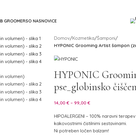
2B GROOMERS
O NAS
NOVICE
Domov
/
Kozmetika
/
Šamponi
/
HYPONIC Grooming Artist šampon (za
HYPONIC Grooming
pse_globinsko čišče
14,00
€
–
99,00
€
HIPOALERGENI – 100% naravni terapevt
kakovostnimi čistilnimi sestavinami.
Ni potreben ločen balzam!