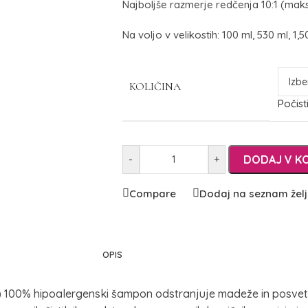
Najboljše razmerje redčenja 10:1 (maks
Na voljo v velikostih: 100 ml, 530 ml, 1,5
KOLIČINA
Počist
DODAJ V K
-
+
Compare
Dodaj na seznam žel
OPIS
0% hipoalergenski šampon odstranjuje madeže in posvetli be