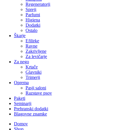
Regeneratorji
Spreji
Parfumi
Higiena
Dodatki
Ostalo
Škarje
Efilirke
Ravne
Zakrivljene
Za levičarje
Za nego
Krtače
Glavniki
Trimerji
Oprema
Pasji saloni
Razstave psov
Paketi
Seminarji
Prehranski dodatki
Blagovne znamke
Domov
Shop