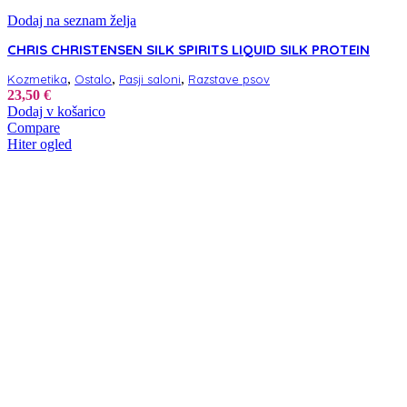
Dodaj na seznam želja
CHRIS CHRISTENSEN SILK SPIRITS LIQUID SILK PROTEIN
,
,
,
Kozmetika
Ostalo
Pasji saloni
Razstave psov
23,50
€
Dodaj v košarico
Compare
Hiter ogled