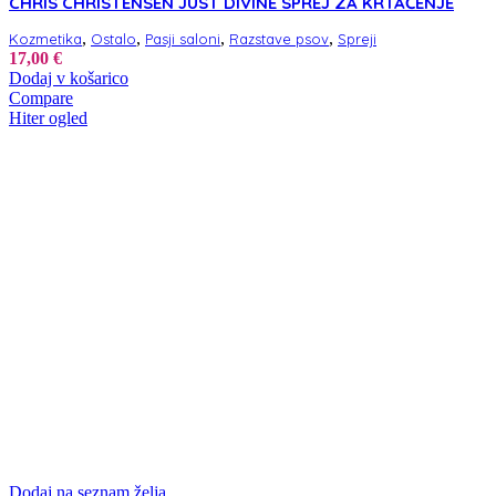
CHRIS CHRISTENSEN JUST DIVINE SPREJ ZA KRTAČENJE
,
,
,
,
Kozmetika
Ostalo
Pasji saloni
Razstave psov
Spreji
17,00
€
Dodaj v košarico
Compare
Hiter ogled
Dodaj na seznam želja