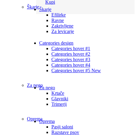
Kupi
Škarje
Škarje
Efilirke
Ravne
Zakrivljene
Za levicarje
Categories design
Categories hover #1
Categories hover #2
Categories hover #3
Categories hover #4
Categories hover #5
New
Za nego
Za nego
Krtače
Glavniki
Trimerji
Oprema
Oprema
Pasji saloni
Razstave psov