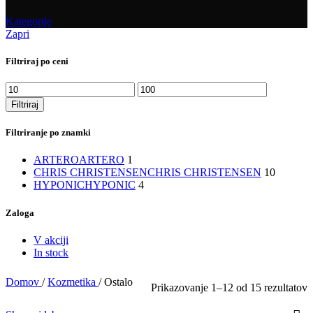
Kategorije
Zapri
Filtriraj po ceni
Min
Max
cena
cena
Filtriraj
Filtriranje po znamki
ARTERO
ARTERO
1
CHRIS CHRISTENSEN
CHRIS CHRISTENSEN
10
HYPONIC
HYPONIC
4
Zaloga
V akciji
In stock
Domov
/
Kozmetika
/
Ostalo
Prikazovanje 1–12 od 15 rezultatov