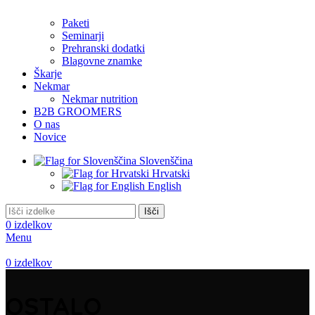
Paketi
Seminarji
Prehranski dodatki
Blagovne znamke
Škarje
Nekmar
Nekmar nutrition
B2B GROOMERS
O nas
Novice
Slovenščina
Hrvatski
English
Išči
0
izdelkov
Menu
0
izdelkov
OSTALO