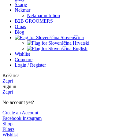
Škarje
Nekmar
Nekmar nutrition
B2B GROOMERS
O nas
Blog
Slovenščina
Hrvatski
English
Wishlist
Compare
Login / Register
Košarica
Zapri
Sign in
Zapri
No account yet?
Create an Account
Facebook
Instagram
Shop
Filters
Wishlist