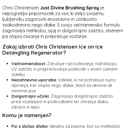
Chris Christensen
Just Divine Brushing Spray
je
nepogrešljiv pripomoček za vse, ki želijo svojemu
ljubljenčku zagotoviti enostavno in učinkovito
vsakodnevno nego dlake. S svojo večnamensko formulo
zagotavlja mehkobo, sijaj in dolgotrajno zaščito, obenem
pa olajša česanje in preprečuje vozlanje.
Zakaj izbrati Chris Christensen Ice on Ice
Detangling Regenerator?
Večnamenskost
: Združuje razvozlavanje, hidratacijo,
UV zaščito in preprečevanje poškodb v enem samem
izdelku
Nezahtevna uporaba
: Izdelek, ki ne potrebuje nujno
izpiranja, kar olajša nego dlake, zlasti za aktivne ali
nemirne pse
Dolgotrajni učinki
: Zagotavlja dolgotrajno zaščito
pred vozlanjem in poškodbami ter ohranja dlako
zdravo in lepo
Komu je namenjen?
Psi z dolgo dlako
: Idealno za pasme, kot so maltežani,