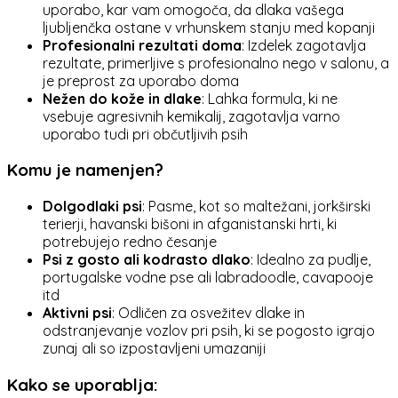
uporabo, kar vam omogoča, da dlaka vašega
ljubljenčka ostane v vrhunskem stanju med kopanji
Profesionalni rezultati doma
: Izdelek zagotavlja
rezultate, primerljive s profesionalno nego v salonu, a
je preprost za uporabo doma
Nežen do kože in dlake
: Lahka formula, ki ne
vsebuje agresivnih kemikalij, zagotavlja varno
uporabo tudi pri občutljivih psih
Komu je namenjen?
Dolgodlaki psi
: Pasme, kot so maltežani, jorkširski
terierji, havanski bišoni in afganistanski hrti, ki
potrebujejo redno česanje
Psi z gosto ali kodrasto dlako
: Idealno za pudlje,
portugalske vodne pse ali labradoodle, cavapooje
itd
Aktivni psi
: Odličen za osvežitev dlake in
odstranjevanje vozlov pri psih, ki se pogosto igrajo
zunaj ali so izpostavljeni umazaniji
Kako se uporablja
: