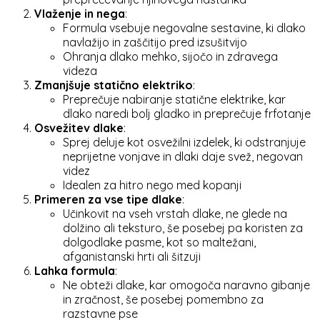
Vlaženje in nega
:
Formula vsebuje negovalne sestavine, ki dlako
navlažijo in zaščitijo pred izsušitvijo
Ohranja dlako mehko, sijočo in zdravega
videza
Zmanjšuje statično elektriko
:
Preprečuje nabiranje statične elektrike, kar
dlako naredi bolj gladko in preprečuje frfotanje
Osvežitev dlake
:
Sprej deluje kot osvežilni izdelek, ki odstranjuje
neprijetne vonjave in dlaki daje svež, negovan
videz
Idealen za hitro nego med kopanji
Primeren za vse tipe dlake
:
Učinkovit na vseh vrstah dlake, ne glede na
dolžino ali teksturo, še posebej pa koristen za
dolgodlake pasme, kot so maltežani,
afganistanski hrti ali šitzuji
Lahka formula
:
Ne obteži dlake, kar omogoča naravno gibanje
in zračnost, še posebej pomembno za
razstavne pse