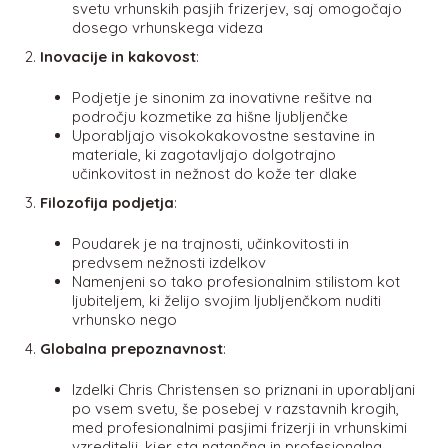
svetu vrhunskih pasjih frizerjev, saj omogočajo
dosego vrhunskega videza
Inovacije in kakovost
:
Podjetje je sinonim za inovativne rešitve na
področju kozmetike za hišne ljubljenčke
Uporabljajo visokokakovostne sestavine in
materiale, ki zagotavljajo dolgotrajno
učinkovitost in nežnost do kože ter dlake
Filozofija podjetja
:
Poudarek je na trajnosti, učinkovitosti in
predvsem nežnosti izdelkov
Namenjeni so tako profesionalnim stilistom kot
ljubiteljem, ki želijo svojim ljubljenčkom nuditi
vrhunsko nego
Globalna prepoznavnost
:
Izdelki Chris Christensen so priznani in uporabljani
po vsem svetu, še posebej v razstavnih krogih,
med profesionalnimi pasjimi frizerji in vrhunskimi
vzreditelji, kjer sta natančna in profesionalna