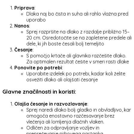
Priprava
:
Dlaka naj bo čista in suha ali rahlo vlažna pred
uporabo
Nanos
:
Sprej razpršite na dlako z razdalje približno 15–
20 cm. Osredotočite se na zapletene predele ali
dele, ki jih boste česali bolj temeljito
Česanje
:
S pomočjo krtače ali glavnika razčešite dlako.
Za optimalen rezultat češite v smeri rasti dlake
Ponovite po potrebi
:
Uporabite izdelek po potrebi, kadar koli želite
osvežiti dlako ali olajšati česanje
Glavne značilnosti in koristi
:
Olajša česanje in razvozlavanje
:
Sprej naredi dlako bolj gladko in obvladljivo, kar
omogoča enostavno razčesavanje brez
vlečenja ali lomljenja dlačnih vlaken.
Odličen za odpravljanje vozljev in
preprečevanje njihovega nastanka