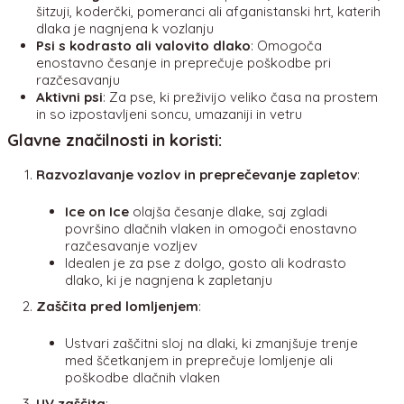
šitzuji, koderčki, pomeranci ali afganistanski hrt, katerih
dlaka je nagnjena k vozlanju
Psi s kodrasto ali valovito dlako
: Omogoča
enostavno česanje in preprečuje poškodbe pri
razčesavanju
Aktivni psi
: Za pse, ki preživijo veliko časa na prostem
in so izpostavljeni soncu, umazaniji in vetru
Glavne značilnosti in koristi
:
Razvozlavanje vozlov in preprečevanje zapletov
:
Ice on Ice
olajša česanje dlake, saj zgladi
površino dlačnih vlaken in omogoči enostavno
razčesavanje vozljev
Idealen je za pse z dolgo, gosto ali kodrasto
dlako, ki je nagnjena k zapletanju
Zaščita pred lomljenjem
:
Ustvari zaščitni sloj na dlaki, ki zmanjšuje trenje
med ščetkanjem in preprečuje lomljenje ali
poškodbe dlačnih vlaken
UV zaščita
: