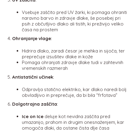
Vsebuje zaščito pred UV žarki, ki pomaga ohraniti
naravno barvo in zdravje dlake, še posebej pri
psih z občutljivo dlako ali tistih, ki preživijo veliko
časa na prostem
Ohranjanje vlage
:
Hidrira dlako, zaradi česar je mehka in sijoča, ter
preprečuje izsušitev dlake in kože
Pomaga ohranjati zdravje dlake tudi v zahtevnih
vremenskih razmerah
Antistatični učinek
:
Odpravlja statično elektriko, kar dlako naredi bolj
obvladljivo in preprečuje, da bi bila “frfotava”
Dolgotrajna zaščita
:
Ice on Ice
deluje kot nevidna zaščita pred
umazanijo, prahom in drugim onesnaženjem, kar
omogoča dlaki, da ostane čista dlje časa