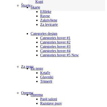
Kupi
Škarje
Škarje
Efilirke
Ravne
Zakrivljene
Za levicarje
Categories design
Categories hover #1
Categories hover #2
Categories hover #3
Categories hover #4
Categories hover #5
New
Za nego
Za nego
Krtače
Glavniki
Trimerji
Oprema
Oprema
Pasji saloni
Razstave psov