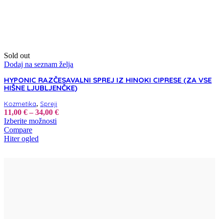
Sold out
Dodaj na seznam želja
HYPONIC RAZČESAVALNI SPREJ IZ HINOKI CIPRESE (ZA VSE
HIŠNE LJUBLJENČKE)
,
Kozmetika
Spreji
Cenovni
11,00
€
–
34,00
€
Ta
razpon:
Izberite možnosti
izdelek
od
Compare
ima
11,00 €
Hiter ogled
več
do
različic.
34,00 €
Možnosti
lahko
izberete
na
strani
izdelka