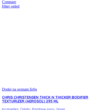
Compare
Hiter ogled
Dodaj na seznam želja
CHRIS CHRISTENSEN THICK N THICKER BODIFIER
TEXTURIZER (AEROSOL) 295 ML
,
,
,
Kozmetika
Ostalo
Razstave psov
Spreji