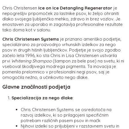
Chris Christensen
Ice on Ice Detangling Regenerator
je
nepogrešljiv pripomoček za lastnike psov, ki želijo ohraniti
dlako svojega ljubljenčka mehko, zdravo in brez vozlov. Je
enostaven za uporabo in zagotavlja profesionalne rezultate
tako doma kot v salonu.
Chris Christensen Systems
je priznano ameriško podjetje,
specializirano za proizvodnjo vrhunskih izdelkov za nego
psov in drugih hišnih ljubljenčkov. Podjetje je svojo zgodbo
začelo leta 1996, ko sta Chris in Lisa Christensen ustvarila
prvi
Whitening Shampoo
(šampon za bele pse) na svetu, ki ni
vseboval škodljivega modrega pigmenta. Ta inovacija je
pomenila prelomnico v profesionalni negi psov, saj je
omogočila nežno, a učinkovito nego dlake.
Glavne značilnosti podjetja
Specializacija za nego dlake
:
Chris Christensen Systems se osredotoča na
razvoj izdelkov, ki so prilagojeni specifičnim
potrebam različnih pasem psov in mačk
Njihovi izdelki so priljubljeni v razstavnem svetu in