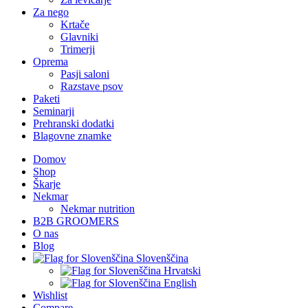
Za nego
Krtače
Glavniki
Trimerji
Oprema
Pasji saloni
Razstave psov
Paketi
Seminarji
Prehranski dodatki
Blagovne znamke
Domov
Shop
Škarje
Nekmar
Nekmar nutrition
B2B GROOMERS
O nas
Blog
Slovenščina
Hrvatski
English
Wishlist
Compare