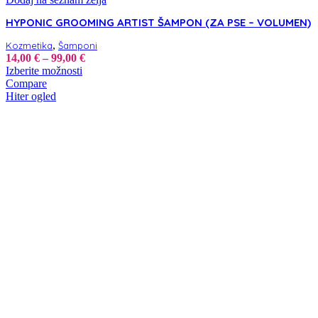
HYPONIC GROOMING ARTIST ŠAMPON (ZA PSE – VOLUMEN)
,
Kozmetika
Šamponi
Cenovni
14,00
€
–
99,00
€
Ta
razpon:
Izberite možnosti
izdelek
od
Compare
ima
14,00 €
Hiter ogled
več
do
različic.
99,00 €
Možnosti
lahko
izberete
na
strani
izdelka