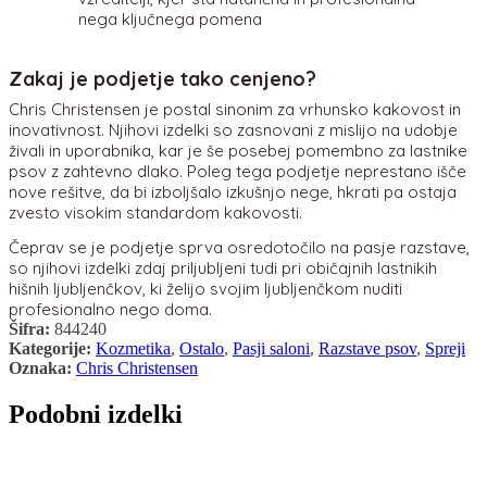
nega ključnega pomena
Zakaj je podjetje tako cenjeno?
Chris Christensen je postal sinonim za vrhunsko kakovost in
inovativnost. Njihovi izdelki so zasnovani z mislijo na udobje
živali in uporabnika, kar je še posebej pomembno za lastnike
psov z zahtevno dlako. Poleg tega podjetje neprestano išče
nove rešitve, da bi izboljšalo izkušnjo nege, hkrati pa ostaja
zvesto visokim standardom kakovosti.
Čeprav se je podjetje sprva osredotočilo na pasje razstave,
so njihovi izdelki zdaj priljubljeni tudi pri običajnih lastnikih
hišnih ljubljenčkov, ki želijo svojim ljubljenčkom nuditi
profesionalno nego doma.
Šifra:
844240
Kategorije:
Kozmetika
,
Ostalo
,
Pasji saloni
,
Razstave psov
,
Spreji
Oznaka:
Chris Christensen
Podobni izdelki