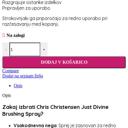
Razgrajuje ostanke izdelkov
Pripravljen za uporabo
Strokovnjaki ga priporočajo za redno uporabo pri
razčesavanju med kopanji.
Na zalogi
Chris Christensen Just Divine Sprej za krtačenje količina
-
+
DODAJ V KOŠARICO
Compare
Dodaj na seznam želja
Opis
Opis
Zakaj izbrati Chris Christensen Just Divine
Brushing Spray?
Vsakodnevna nega
: Sprej je zasnovan za redno