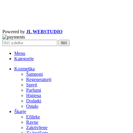
Powered by
JL WEBSTUDIO
Išči
Menu
Kategorije
Kozmetika
Šamponi
Regeneratorji
Spreji
Parfumi
Higiena
Dodatki
Ostalo
Škarje
Efilirke
Ravne
Zakrivljene
Za levičarje