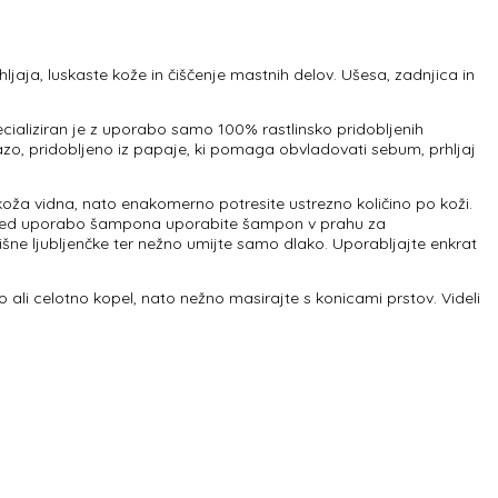
aja, luskaste kože in čiščenje mastnih delov. Ušesa, zadnjica in
aliziran je z uporabo samo 100% rastlinsko pridobljenih
teazo, pridobljeno iz papaje, ki pomaga obvladovati sebum, prhljaj
koža vidna, nato enakomerno potresite ustrezno količino po koži.
o. Pred uporabo šampona uporabite šampon v prahu za
šne ljubljenčke ter nežno umijte samo dlako. Uporabljajte enkrat
o ali celotno kopel, nato nežno masirajte s konicami prstov. Videli