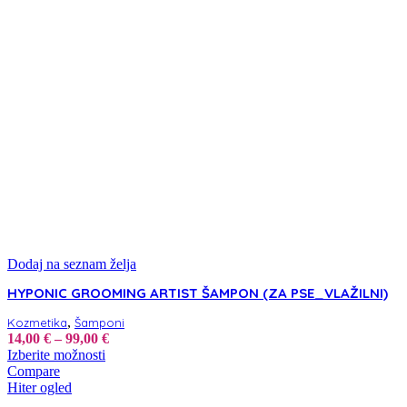
Dodaj na seznam želja
HYPONIC GROOMING ARTIST ŠAMPON (ZA PSE_VLAŽILNI)
,
Kozmetika
Šamponi
Cenovni
14,00
€
–
99,00
€
Ta
razpon:
Izberite možnosti
izdelek
od
Compare
ima
14,00 €
Hiter ogled
več
do