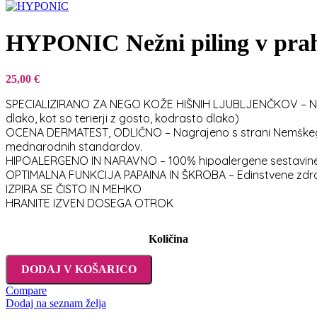
HYPONIC Nežni piling v prahu 
25,00
€
SPECIALIZIRANO ZA NEGO KOŽE HIŠNIH LJUBLJENČKOV – Nežno
dlako, kot so terierji z gosto, kodrasto dlako)
OCENA DERMATEST, ODLIČNO – Nagrajeno s strani Nemškega de
mednarodnih standardov.
HIPOALERGENO IN NARAVNO – 100% hipoalergene sestavine, 
OPTIMALNA FUNKCIJA PAPAINA IN ŠKROBA – Edinstvene zdravilne
IZPIRA SE ČISTO IN MEHKO
HRANITE IZVEN DOSEGA OTROK
Količina
DODAJ V KOŠARICO
Compare
Dodaj na seznam želja