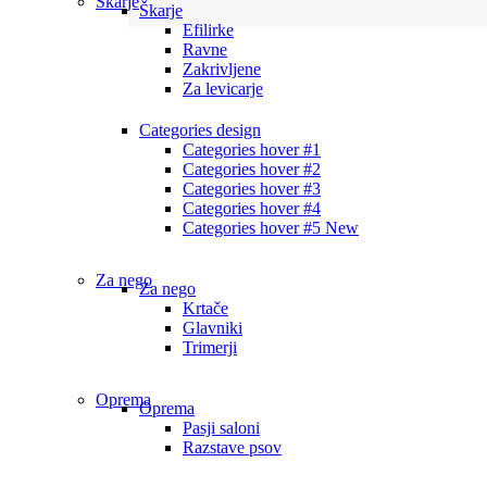
Škarje
Škarje
Efilirke
Ravne
Zakrivljene
Za levicarje
Categories design
Categories hover #1
Categories hover #2
Categories hover #3
Categories hover #4
Categories hover #5
New
Za nego
Za nego
Krtače
Glavniki
Trimerji
Oprema
Oprema
Pasji saloni
Razstave psov