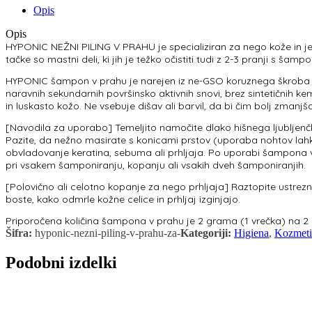
Opis
Opis
HYPONIC NEŽNI PILING V PRAHU je specializiran za nego kože in je 
tačke so mastni deli, ki jih je težko očistiti tudi z 2-3 pranji s šam
HYPONIC šampon v prahu je narejen iz ne-GSO koruznega škroba na
naravnih sekundarnih površinsko aktivnih snovi, brez sintetičnih k
in luskasto kožo. Ne vsebuje dišav ali barvil, da bi čim bolj zmanjš
[Navodila za uporabo] Temeljito namočite dlako hišnega ljubljenčk
Pazite, da nežno masirate s konicami prstov (uporaba nohtov lahk
obvladovanje keratina, sebuma ali prhljaja. Po uporabi šampona v 
pri vsakem šamponiranju, kopanju ali vsakih dveh šamponiranjih.
[Polovično ali celotno kopanje za nego prhljaja] Raztopite ustrezno
boste, kako odmrle kožne celice in prhljaj izginjajo.
Priporočena količina šampona v prahu je 2 grama (1 vrečka) na 2 
Šifra:
hyponic-nezni-piling-v-prahu-za-
Kategoriji:
Higiena
,
Kozmeti
Podobni izdelki