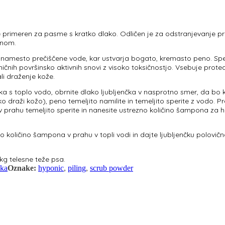
primeren za pasme s kratko dlako. Odličen je za odstranjevanje prhlj
ponom.
mesto prečiščene vode, kar ustvarja bogato, kremasto peno. Speci
emičnih površinsko aktivnih snovi z visoko toksičnostjo. Vsebuje pro
ali draženje kože.
a s toplo vodo, obrnite dlako ljubljenčka v nasprotno smer, da bo 
o draži kožo), peno temeljito namilite in temeljito sperite z vod
prahu temeljito sperite in nanesite ustrezno količino šampona za hi
 količino šampona v prahu v topli vodi in dajte ljubljenčku polovičn
kg telesne teže psa.
ka
Oznake:
hyponic
,
piling
,
scrub powder