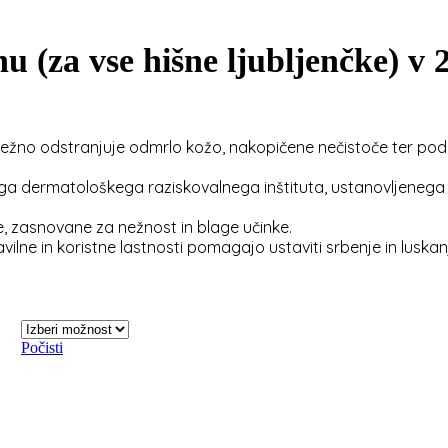
(za vse hišne ljubljenčke) v 
 odstranjuje odmrlo kožo, nakopičene nečistoče ter podpi
rmatološkega raziskovalnega inštituta, ustanovljenega leta
zasnovane za nežnost in blage učinke.
 in koristne lastnosti pomagajo ustaviti srbenje in luskanje 
Počisti