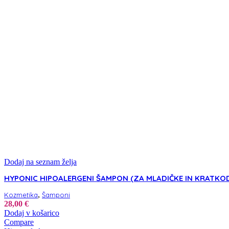
različic.
99,00 €
Možnosti
lahko
izberete
na
strani
izdelka
Dodaj na seznam želja
HYPONIC HIPOALERGENI ŠAMPON (ZA MLADIČKE IN KRATKOD
,
Kozmetika
Šamponi
28,00
€
Dodaj v košarico
Compare