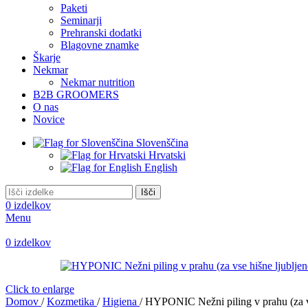
Paketi
Seminarji
Prehranski dodatki
Blagovne znamke
Škarje
Nekmar
Nekmar nutrition
B2B GROOMERS
O nas
Novice
Slovenščina
Hrvatski
English
Išči
0
izdelkov
Menu
0
izdelkov
Click to enlarge
Domov
/
Kozmetika
/
Higiena
/
HYPONIC Nežni piling v prahu (za vs