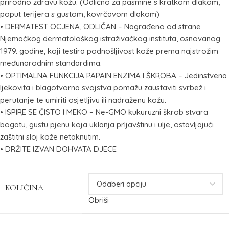
prirodno zdravu kožu. (Odlično za pasmine s kratkom dlakom,
poput terijera s gustom, kovrčavom dlakom)
• DERMATEST OCJENA, ODLIČAN – Nagrađeno od strane
Njemačkog dermatološkog istraživačkog instituta, osnovanog
1979. godine, koji testira podnošljivost kože prema najstrožim
međunarodnim standardima.
• OPTIMALNA FUNKCIJA PAPAIN ENZIMA I ŠKROBA – Jedinstvena
ljekovita i blagotvorna svojstva pomažu zaustaviti svrbež i
perutanje te umiriti osjetljivu ili nadraženu kožu.
• ISPIRE SE ČISTO I MEKO – Ne-GMO kukuruzni škrob stvara
bogatu, gustu pjenu koja uklanja prljavštinu i ulje, ostavljajući
zaštitni sloj kože netaknutim.
• DRŽITE IZVAN DOHVATA DJECE
KOLIČINA
Obriši