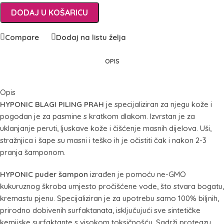
DODAJ U KOŠARICU
Compare
Dodaj na listu želja
OPIS
Opis
HYPONIC BLAGI PILING PRAH
je specijaliziran za njegu kože i
pogodan je za pasmine s kratkom dlakom. Izvrstan je za
uklanjanje peruti, ljuskave kože i čišćenje masnih dijelova. Uši,
stražnjica i šape su masni i teško ih je očistiti čak i nakon 2-3
pranja šamponom.
HYPONIC puder šampon
izrađen je pomoću ne-GMO
kukuruznog škroba umjesto pročišćene vode, što stvara bogatu,
kremastu pjenu. Specijaliziran je za upotrebu samo 100% biljnih,
prirodno dobivenih surfaktanata, isključujući sve sintetičke
kemijske surfaktante s visokom toksičnošću. Sadrži proteazu