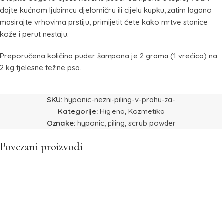
dajte kućnom ljubimcu djelomičnu ili cijelu kupku, zatim lagano
masirajte vrhovima prstiju, primijetit ćete kako mrtve stanice
kože i perut nestaju.
Preporučena količina puder šampona je 2 grama (1 vrećica) na
2 kg tjelesne težine psa.
SKU:
hyponic-nezni-piling-v-prahu-za-
Kategorije:
Higiena
,
Kozmetika
Oznake:
hyponic
,
piling
,
scrub powder
Povezani proizvodi