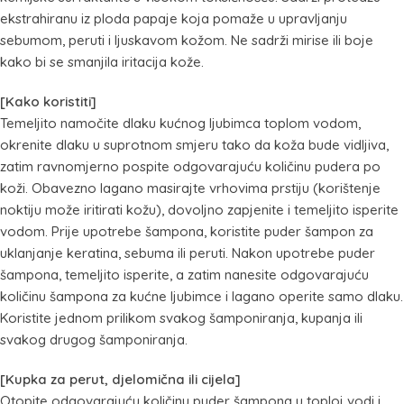
ekstrahiranu iz ploda papaje koja pomaže u upravljanju
sebumom, peruti i ljuskavom kožom. Ne sadrži mirise ili boje
kako bi se smanjila iritacija kože.
[Kako koristiti]
Temeljito namočite dlaku kućnog ljubimca toplom vodom,
okrenite dlaku u suprotnom smjeru tako da koža bude vidljiva,
zatim ravnomjerno pospite odgovarajuću količinu pudera po
koži. Obavezno lagano masirajte vrhovima prstiju (korištenje
noktiju može iritirati kožu), dovoljno zapjenite i temeljito isperite
vodom. Prije upotrebe šampona, koristite puder šampon za
uklanjanje keratina, sebuma ili peruti. Nakon upotrebe puder
šampona, temeljito isperite, a zatim nanesite odgovarajuću
količinu šampona za kućne ljubimce i lagano operite samo dlaku.
Koristite jednom prilikom svakog šamponiranja, kupanja ili
svakog drugog šamponiranja.
[Kupka za perut, djelomična ili cijela]
Otopite odgovarajuću količinu puder šampona u toploj vodi i