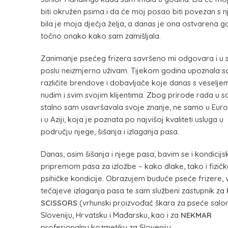
biti okružen psima i da će moj posao biti povezan s n
bila je moja dječja želja, a danas je ona ostvarena 
točno onako kako sam zamišljala.
Zanimanje psećeg frizera savršeno mi odgovara i u
poslu neizmjerno uživam. Tijekom godina upoznala 
različite brendove i dobavljače koje danas s veselje
nudim i svim svojim klijentima. Zbog prirode rada u s
stalno sam usavršavala svoje znanje, ne samo u Euro
i u Aziji, koja je poznata po najvišoj kvaliteti usluga u
području njege, šišanja i izlaganja pasa.
Danas, osim šišanja i njege pasa, bavim se i kondicij
pripremom pasa za izložbe – kako dlake, tako i fizičk
psihičke kondicije. Obrazujem buduće pseće frizere,
tečajeve izlaganja pasa te sam službeni zastupnik za
SCISSORS
(vrhunski proizvođač škara za pseće salo
Sloveniju, Hrvatsku i Mađarsku, kao i za
NEKMAR
profesionalnu kozmetiku za Sloveniju.