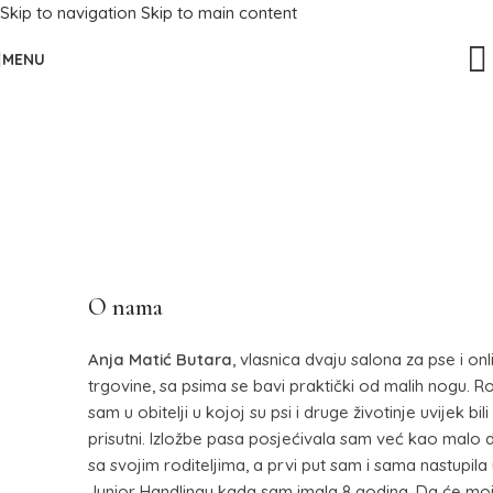
Skip to navigation
Skip to main content
MENU
O nama
Anja Matić Butara
, vlasnica dvaju salona za pse i onl
trgovine, sa psima se bavi praktički od malih nogu. 
sam u obitelji u kojoj su psi i druge životinje uvijek bili
prisutni. Izložbe pasa posjećivala sam već kao malo d
sa svojim roditeljima, a prvi put sam i sama nastupila
Junior Handlingu kada sam imala 8 godina. Da će moj