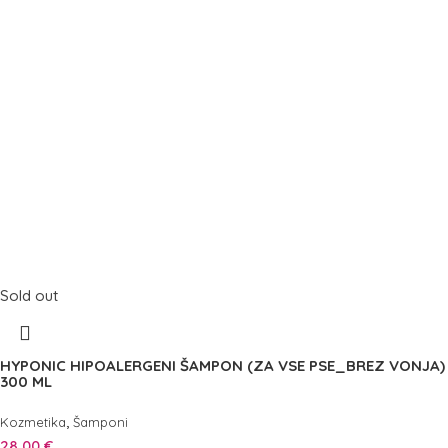
Sold out
HYPONIC HIPOALERGENI ŠAMPON (ZA VSE PSE_BREZ VONJA)
300 ML
,
Kozmetika
Šamponi
28,00
€