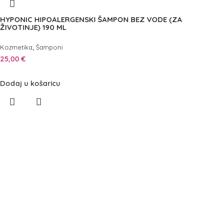
HYPONIC HIPOALERGENSKI ŠAMPON BEZ VODE (ZA
ŽIVOTINJE) 190 ML
,
Kozmetika
Šamponi
25,00
€
Dodaj u košaricu