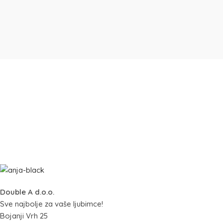
Double A d.o.o.
Sve najbolje za vaše ljubimce!
Bojanji Vrh 25