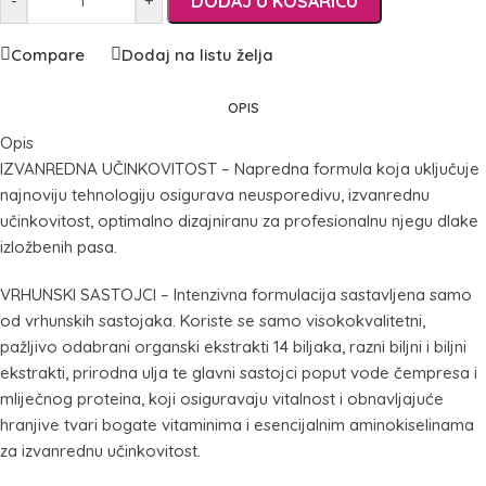
DODAJ U KOŠARICU
-
+
Compare
Dodaj na listu želja
OPIS
Opis
IZVANREDNA UČINKOVITOST – Napredna formula koja uključuje
najnoviju tehnologiju osigurava neusporedivu, izvanrednu
učinkovitost, optimalno dizajniranu za profesionalnu njegu dlake
izložbenih pasa.
VRHUNSKI SASTOJCI – Intenzivna formulacija sastavljena samo
od vrhunskih sastojaka. Koriste se samo visokokvalitetni,
pažljivo odabrani organski ekstrakti 14 biljaka, razni biljni i biljni
ekstrakti, prirodna ulja te glavni sastojci poput vode čempresa i
mliječnog proteina, koji osiguravaju vitalnost i obnavljajuće
hranjive tvari bogate vitaminima i esencijalnim aminokiselinama
za izvanrednu učinkovitost.