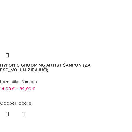
HYPONIC GROOMING ARTIST ŠAMPON (ZA
PSE_VOLUMIZIRAJUĆI)
,
Kozmetika
Šamponi
14,00
€
–
99,00
€
Odaberi opcije