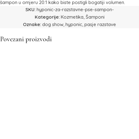
šampon u omjeru 20:1 kako biste postigli bogatiji volumen.
SKU:
hyponic-za-razstavne-pse-sampon-
Kategorije:
Kozmetika
,
Šamponi
Oznake:
dog show
,
hyponic
,
pasje razstave
Povezani proizvodi