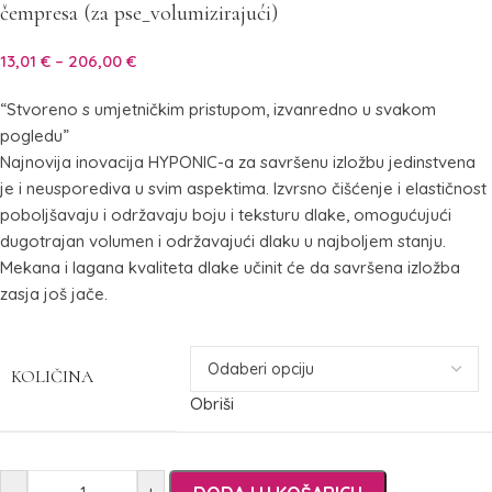
čempresa (za pse_volumizirajući)
13,01
€
–
206,00
€
“Stvoreno s umjetničkim pristupom, izvanredno u svakom
pogledu”
Najnovija inovacija HYPONIC-a za savršenu izložbu jedinstvena
je i neusporediva u svim aspektima. Izvrsno čišćenje i elastičnost
poboljšavaju i održavaju boju i teksturu dlake, omogućujući
dugotrajan volumen i održavajući dlaku u najboljem stanju.
Mekana i lagana kvaliteta dlake učinit će da savršena izložba
zasja još jače.
KOLIČINA
Obriši