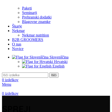
Paketi
Seminarji
Prehranski dodatki
Blagovne znamke
Škarje
Nekmar
Nekmar nutrition
B2B GROOMERS
O nas
Novice
Slovenščina
Hrvatski
English
Išči
0
izdelkov
Menu
0
izdelkov
SPREJI