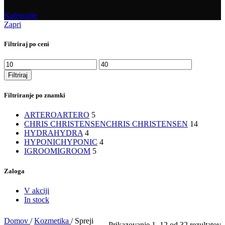
Kategorije
Zapri
Filtriraj po ceni
Min
Max
cena
cena
Filtriraj
Filtriranje po znamki
ARTERO
ARTERO
5
CHRIS CHRISTENSEN
CHRIS CHRISTENSEN
14
HYDRA
HYDRA
4
HYPONIC
HYPONIC
4
IGROOM
IGROOM
5
Zaloga
V akciji
In stock
Domov
/
Kozmetika
/
Spreji
Prikazovanje 1–12 od 32 rezultatov