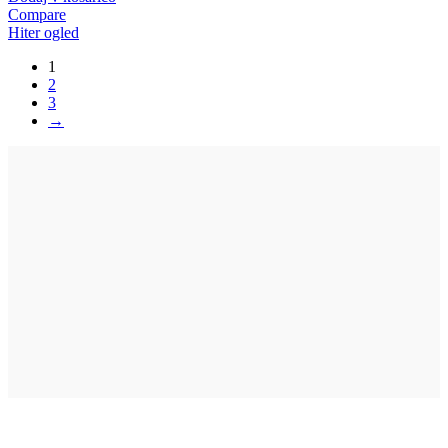
Compare
Hiter ogled
1
2
3
→