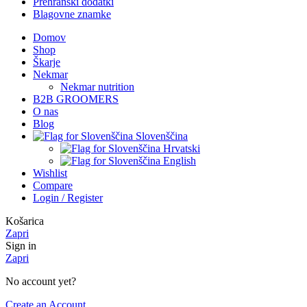
Prehranski dodatki
Blagovne znamke
Domov
Shop
Škarje
Nekmar
Nekmar nutrition
B2B GROOMERS
O nas
Blog
Slovenščina
Hrvatski
English
Wishlist
Compare
Login / Register
Košarica
Zapri
Sign in
Zapri
No account yet?
Create an Account