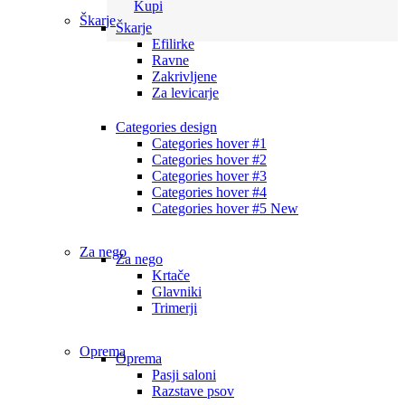
Kupi
Škarje
Škarje
Efilirke
Ravne
Zakrivljene
Za levicarje
Categories design
Categories hover #1
Categories hover #2
Categories hover #3
Categories hover #4
Categories hover #5
New
Za nego
Za nego
Krtače
Glavniki
Trimerji
Oprema
Oprema
Pasji saloni
Razstave psov