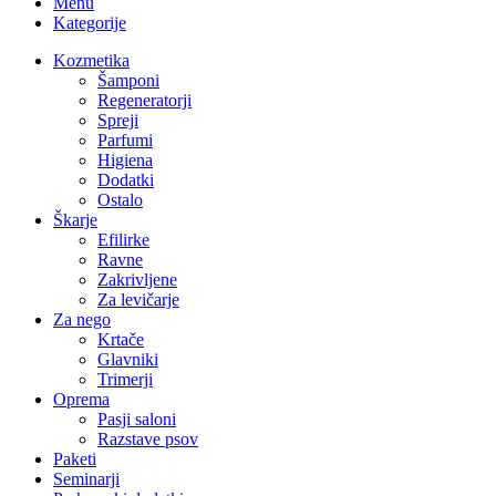
Menu
Kategorije
Kozmetika
Šamponi
Regeneratorji
Spreji
Parfumi
Higiena
Dodatki
Ostalo
Škarje
Efilirke
Ravne
Zakrivljene
Za levičarje
Za nego
Krtače
Glavniki
Trimerji
Oprema
Pasji saloni
Razstave psov
Paketi
Seminarji