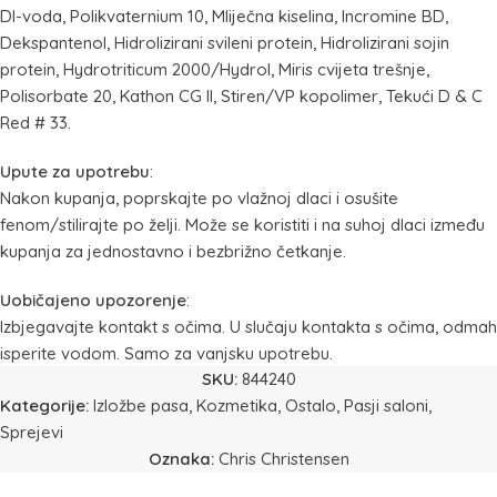
DI-voda, Polikvaternium 10, Mliječna kiselina, Incromine BD,
Dekspantenol, Hidrolizirani svileni protein, Hidrolizirani sojin
protein, Hydrotriticum 2000/Hydrol, Miris cvijeta trešnje,
Polisorbate 20, Kathon CG II, Stiren/VP kopolimer, Tekući D & C
Red # 33.
Upute za upotrebu
:
Nakon kupanja, poprskajte po vlažnoj dlaci i osušite
fenom/stilirajte po želji. Može se koristiti i na suhoj dlaci između
kupanja za jednostavno i bezbrižno četkanje.
Uobičajeno upozorenje
:
Izbjegavajte kontakt s očima. U slučaju kontakta s očima, odmah
isperite vodom. Samo za vanjsku upotrebu.
SKU:
844240
Kategorije:
Izložbe pasa
,
Kozmetika
,
Ostalo
,
Pasji saloni
,
Sprejevi
Oznaka:
Chris Christensen