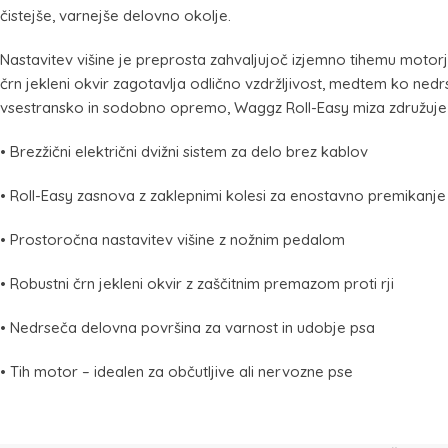
čistejše, varnejše delovno okolje.
Nastavitev višine je preprosta zahvaljujoč izjemno tihemu mot
črn jekleni okvir zagotavlja odlično vzdržljivost, medtem ko ned
vsestransko in sodobno opremo, Waggz Roll-Easy miza združuje s
• Brezžični električni dvižni sistem za delo brez kablov
• Roll-Easy zasnova z zaklepnimi kolesi za enostavno premikanje
• Prostoročna nastavitev višine z nožnim pedalom
• Robustni črn jekleni okvir z zaščitnim premazom proti rji
• Nedrseča delovna površina za varnost in udobje psa
• Tih motor – idealen za občutljive ali nervozne pse