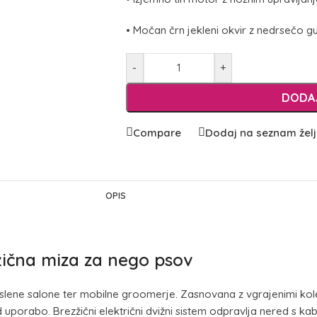
• Močan črn jekleni okvir z nedrsečo 
-
+
DODAJ
Compare
Dodaj na seznam žel
OPIS
žična miza za nego psov
aposlene salone ter mobilne groomerje. Zasnovana z vgrajenimi 
rabo. Brezžični električni dvižni sistem odpravlja nered s kabli 