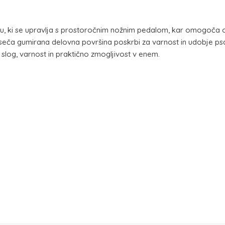
orju, ki se upravlja s prostoročnim nožnim pedalom, kar omogo
rseča gumirana delovna površina poskrbi za varnost in udobje psa.
log, varnost in praktično zmogljivost v enem.