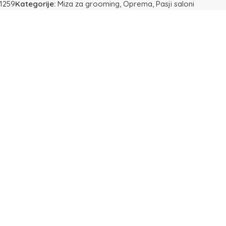
1259
Kategorije:
Miza za grooming
,
Oprema
,
Pasji saloni