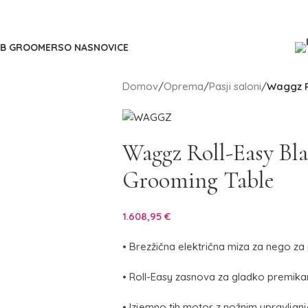
2B GROOMERS
O NAS
NOVICE
Domov
/
Oprema
/
Pasji saloni
/
Waggz R
Waggz Roll-Easy Bla
Grooming Table
1.608,95
€
• Brezžična električna miza za nego za 
• Roll-Easy zasnova za gladko premika
• Izjemno tih motor z nožnim upravljanj