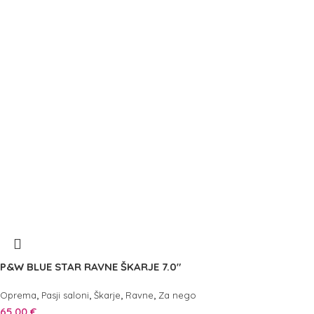
P&W BLUE STAR RAVNE ŠKARJE 7.0″
,
,
,
,
Oprema
Pasji saloni
Škarje
Ravne
Za nego
65,00
€