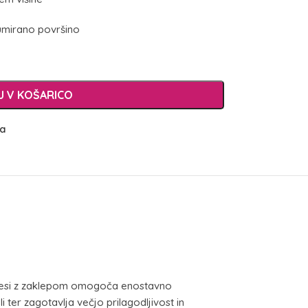
gumirano površino
 V KOŠARICO
ja
kolesi z zaklepom omogoča enostavno
ter zagotavlja večjo prilagodljivost in