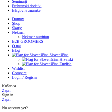
Seminarji
Prehranski dodatki
Blagovne znamke
Domov
Shop
Škarje
Nekmar
Nekmar nutrition
B2B GROOMERS
O nas
Blog
Slovenščina
Hrvatski
English
Wishlist
Compare
Login / Register
Košarica
Zapri
Sign in
Zapri
No account yet?