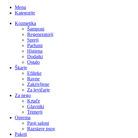
Menu
Kategorije
Kozmetika
Šamponi
Regeneratorji
Spreji
Parfumi
Higiena
Dodatki
Ostalo
Škarje
Efilirke
Ravne
Zakrivljene
Za levičarje
Za nego
Krtače
Glavniki
Trimerji
Oprema
Pasji saloni
Razstave psov
Paketi