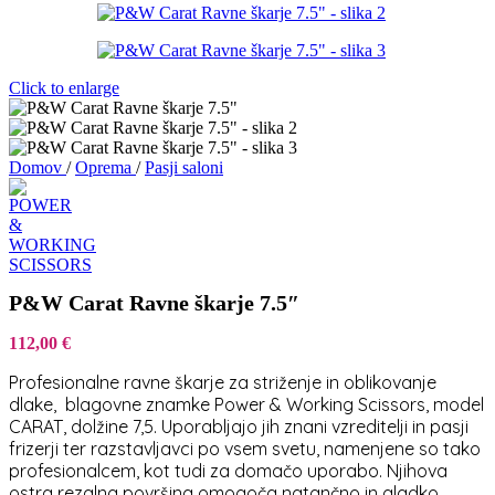
Click to enlarge
Domov
/
Oprema
/
Pasji saloni
P&W Carat Ravne škarje 7.5″
112,00
€
Profesionalne ravne škarje za striženje in oblikovanje
dlake, blagovne znamke Power & Working Scissors, model
CARAT, dolžine 7,5. Uporabljajo jih znani vzreditelji in pasji
frizerji ter razstavljavci po vsem svetu, namenjene so tako
profesionalcem, kot tudi za domačo uporabo. Njihova
ostra rezalna površina omogoča natančno in gladko