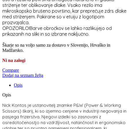
striženje ter oblikovanje dlake. Vsako rezilo ima
mikroskopsko brušeno površino, kar preprečuje zdrs dlake
med striženjem. Pakirane so v etuiju z logotipom
proizvajalca.
OPOZORILO!Barve obročkov se lahko razlikujejo od
prikazanih na sliki in so izbrane naključno.
Škarje so na voljo samo za dostavo v Slovenijo, Hrvaško in
Madžarsko.
Ni na zalogi
Compare
Dodaj na seznam želja
Opis
Opis
Nick Kontos je ustanovitelj znamke P&W (Power & Working
Scissors) škarij, ki so izjemno cenjene v industriji negovanja in
pasjega frizerstva. Njegovi izdelki so zasnovani z
osredotočenostjo na vzdržljivost, natančnost in ergonomsko
udobje ter so prvotno namenjeni profesionalcem, ki