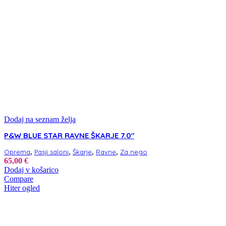
Dodaj na seznam želja
P&W BLUE STAR RAVNE ŠKARJE 7.0″
,
,
,
,
Oprema
Pasji saloni
Škarje
Ravne
Za nego
65,00
€
Dodaj v košarico
Compare
Hiter ogled