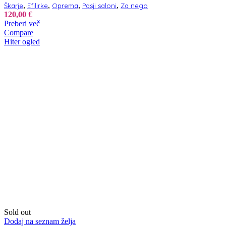
,
,
,
,
Škarje
Efilirke
Oprema
Pasji saloni
Za nego
120,00
€
Preberi več
Compare
Hiter ogled
Sold out
Dodaj na seznam želja