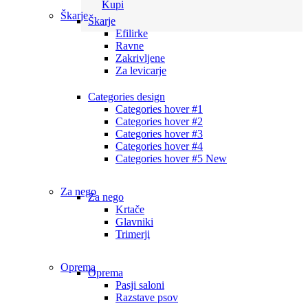
Kupi
Škarje
Škarje
Efilirke
Ravne
Zakrivljene
Za levicarje
Categories design
Categories hover #1
Categories hover #2
Categories hover #3
Categories hover #4
Categories hover #5
New
Za nego
Za nego
Krtače
Glavniki
Trimerji
Oprema
Oprema
Pasji saloni
Razstave psov