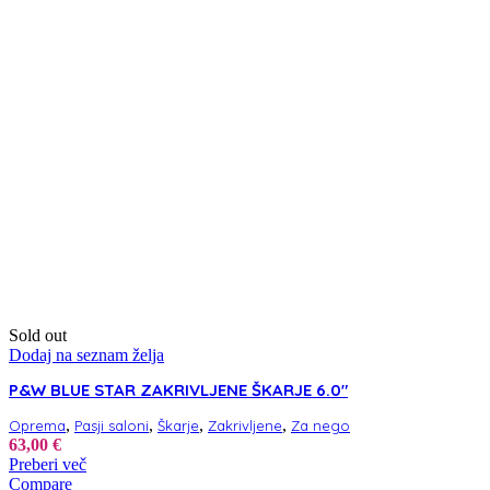
Sold out
Dodaj na seznam želja
P&W BLUE STAR ZAKRIVLJENE ŠKARJE 6.0″
,
,
,
,
Oprema
Pasji saloni
Škarje
Zakrivljene
Za nego
63,00
€
Preberi več
Compare