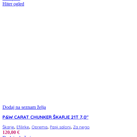
Hiter ogled
Dodaj na seznam želja
P&W CARAT CHUNKER ŠKARJE 21T 7,0″
,
,
,
,
Škarje
Efilirke
Oprema
Pasji saloni
Za nego
120,00
€