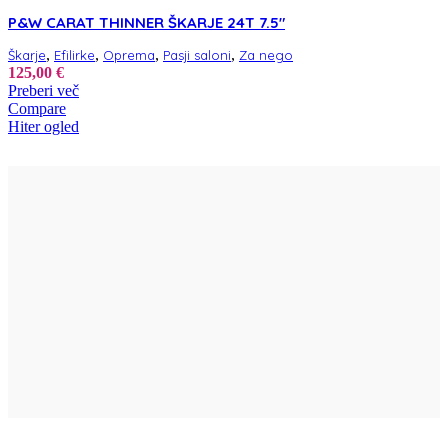
P&W CARAT THINNER ŠKARJE 24T 7.5″
,
,
,
,
Škarje
Efilirke
Oprema
Pasji saloni
Za nego
125,00
€
Preberi več
Compare
Hiter ogled