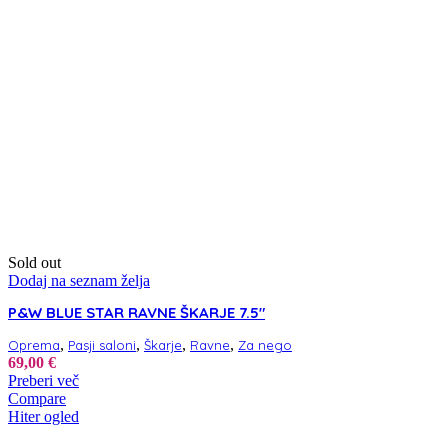
Sold out
Dodaj na seznam želja
P&W BLUE STAR RAVNE ŠKARJE 7.5″
,
,
,
,
Oprema
Pasji saloni
Škarje
Ravne
Za nego
69,00
€
Preberi več
Compare
Hiter ogled