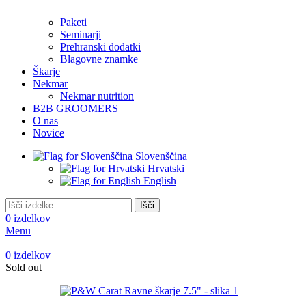
Paketi
Seminarji
Prehranski dodatki
Blagovne znamke
Škarje
Nekmar
Nekmar nutrition
B2B GROOMERS
O nas
Novice
Slovenščina
Hrvatski
English
Išči
0
izdelkov
Menu
0
izdelkov
Sold out