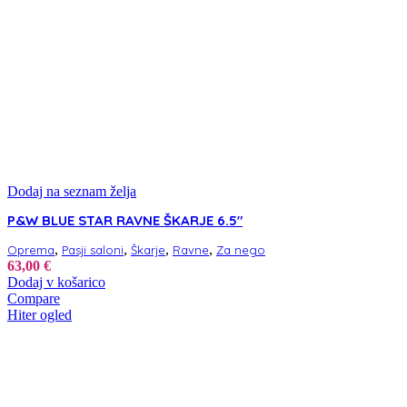
Dodaj na seznam želja
P&W BLUE STAR RAVNE ŠKARJE 6.5″
,
,
,
,
Oprema
Pasji saloni
Škarje
Ravne
Za nego
63,00
€
Dodaj v košarico
Compare
Hiter ogled