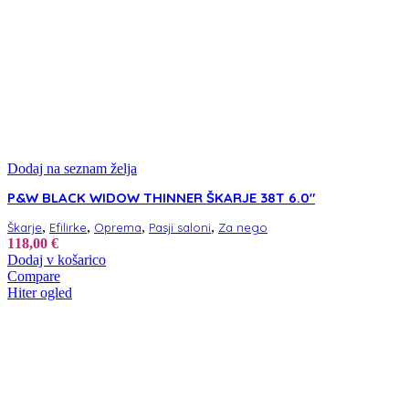
Dodaj na seznam želja
P&W BLACK WIDOW THINNER ŠKARJE 38T 6.0″
,
,
,
,
Škarje
Efilirke
Oprema
Pasji saloni
Za nego
118,00
€
Dodaj v košarico
Compare
Hiter ogled