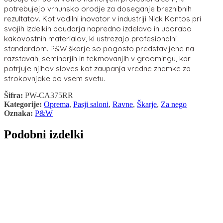
potrebujejo vrhunsko orodje za doseganje brezhibnih
rezultatov. Kot vodilni inovator v industriji Nick Kontos pri
svojih izdelkih poudarja napredno izdelavo in uporabo
kakovostnih materialov, ki ustrezajo profesionalni
standardom. P&W škarje so pogosto predstavljene na
razstavah, seminarjih in tekmovanjih v groomingu, kar
potrjuje njihov sloves kot zaupanja vredne znamke za
strokovnjake po vsem svetu.
Šifra:
PW-CA375RR
Kategorije:
Oprema
,
Pasji saloni
,
Ravne
,
Škarje
,
Za nego
Oznaka:
P&W
Podobni izdelki