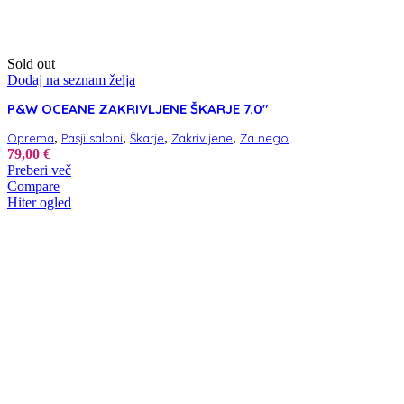
Sold out
Dodaj na seznam želja
P&W OCEANE ZAKRIVLJENE ŠKARJE 7.0″
,
,
,
,
Oprema
Pasji saloni
Škarje
Zakrivljene
Za nego
79,00
€
Preberi več
Compare
Hiter ogled