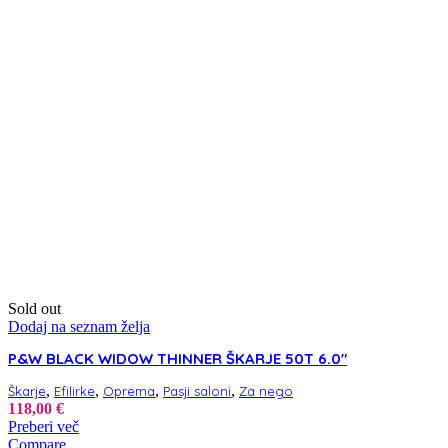
Sold out
Dodaj na seznam želja
P&W BLACK WIDOW THINNER ŠKARJE 50T 6.0″
,
,
,
,
Škarje
Efilirke
Oprema
Pasji saloni
Za nego
118,00
€
Preberi več
Compare