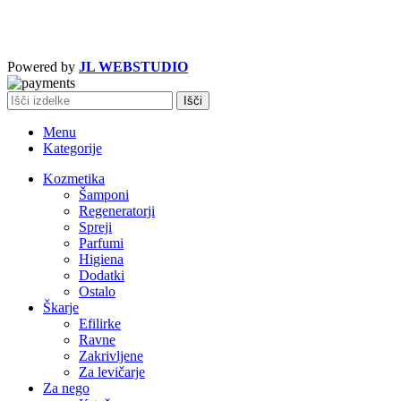
Powered by
JL WEBSTUDIO
Išči
Menu
Kategorije
Kozmetika
Šamponi
Regeneratorji
Spreji
Parfumi
Higiena
Dodatki
Ostalo
Škarje
Efilirke
Ravne
Zakrivljene
Za levičarje
Za nego