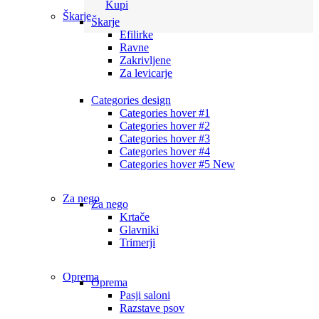
Kupi
Škarje
Škarje
Efilirke
Ravne
Zakrivljene
Za levicarje
Categories design
Categories hover #1
Categories hover #2
Categories hover #3
Categories hover #4
Categories hover #5
New
Za nego
Za nego
Krtače
Glavniki
Trimerji
Oprema
Oprema
Pasji saloni
Razstave psov