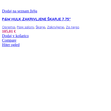
Dodaj na seznam želja
P&W HULK ZAKRIVLJENE ŠKARJE 7,75″
,
,
,
,
Oprema
Pasji saloni
Škarje
Zakrivljene
Za nego
105,01
€
Dodaj v košarico
Compare
Hiter ogled