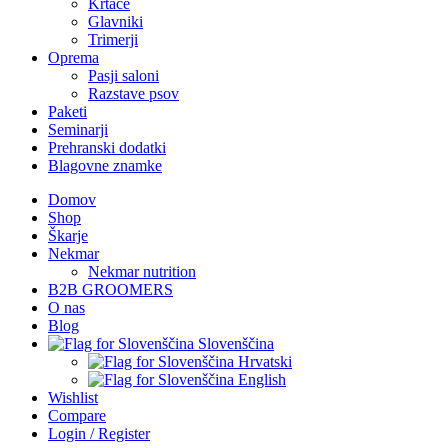
Krtače
Glavniki
Trimerji
Oprema
Pasji saloni
Razstave psov
Paketi
Seminarji
Prehranski dodatki
Blagovne znamke
Domov
Shop
Škarje
Nekmar
Nekmar nutrition
B2B GROOMERS
O nas
Blog
Slovenščina
Hrvatski
English
Wishlist
Compare
Login / Register