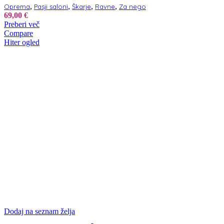
,
,
,
,
Oprema
Pasji saloni
Škarje
Ravne
Za nego
69,00
€
Preberi več
Compare
Hiter ogled
Dodaj na seznam želja