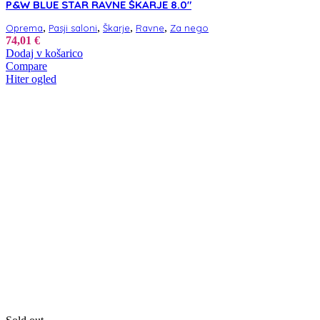
P&W BLUE STAR RAVNE ŠKARJE 8.0″
,
,
,
,
Oprema
Pasji saloni
Škarje
Ravne
Za nego
74,01
€
Dodaj v košarico
Compare
Hiter ogled