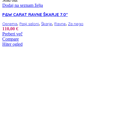
Sold out
Dodaj na seznam želja
P&W CARAT RAVNE ŠKARJE 7.0″
,
,
,
,
Oprema
Pasji saloni
Škarje
Ravne
Za nego
110,00
€
Preberi več
Compare
Hiter ogled