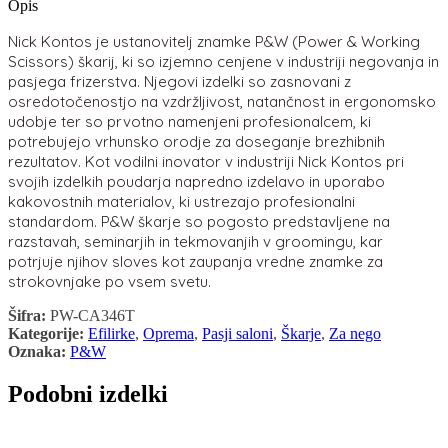
Opis
Nick Kontos je ustanovitelj znamke P&W (Power & Working
Scissors) škarij, ki so izjemno cenjene v industriji negovanja in
pasjega frizerstva. Njegovi izdelki so zasnovani z
osredotočenostjo na vzdržljivost, natančnost in ergonomsko
udobje ter so prvotno namenjeni profesionalcem, ki
potrebujejo vrhunsko orodje za doseganje brezhibnih
rezultatov. Kot vodilni inovator v industriji Nick Kontos pri
svojih izdelkih poudarja napredno izdelavo in uporabo
kakovostnih materialov, ki ustrezajo profesionalni
standardom. P&W škarje so pogosto predstavljene na
razstavah, seminarjih in tekmovanjih v groomingu, kar
potrjuje njihov sloves kot zaupanja vredne znamke za
strokovnjake po vsem svetu.
Šifra:
PW-CA346T
Kategorije:
Efilirke
,
Oprema
,
Pasji saloni
,
Škarje
,
Za nego
Oznaka:
P&W
Podobni izdelki