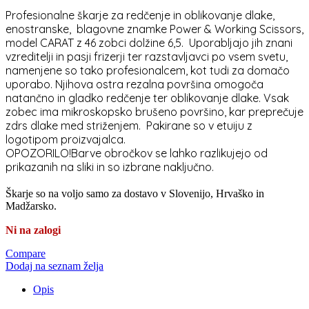
Profesionalne škarje za redčenje in oblikovanje dlake,
enostranske, blagovne znamke Power & Working Scissors,
model CARAT z 46 zobci dolžine 6,5. Uporabljajo jih znani
vzreditelji in pasji frizerji ter razstavljavci po vsem svetu,
namenjene so tako profesionalcem, kot tudi za domačo
uporabo. Njihova ostra rezalna površina omogoča
natančno in gladko redčenje ter oblikovanje dlake. Vsak
zobec ima mikroskopsko brušeno površino, kar preprečuje
zdrs dlake med striženjem. Pakirane so v etuiju z
logotipom proizvajalca.
OPOZORILO!Barve obročkov se lahko razlikujejo od
prikazanih na sliki in so izbrane naključno.
Škarje so na voljo samo za dostavo v Slovenijo, Hrvaško in
Madžarsko.
Ni na zalogi
Compare
Dodaj na seznam želja
Opis