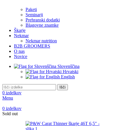
Paketi
Seminarji
Prehranski dodatki
Blagovne znamke
Škarje
Nekmar
Nekmar nutrition
B2B GROOMERS
O nas
Novice
Slovenščina
Hrvatski
English
Išči
0
izdelkov
Menu
0
izdelkov
Sold out