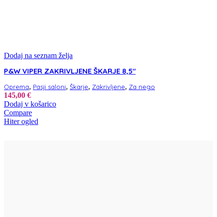
Dodaj na seznam želja
P&W VIPER ZAKRIVLJENE ŠKARJE 8,5″
,
,
,
,
Oprema
Pasji saloni
Škarje
Zakrivljene
Za nego
145,00
€
Dodaj v košarico
Compare
Hiter ogled