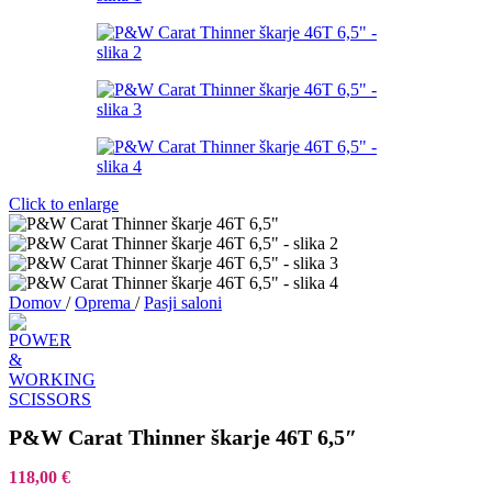
Click to enlarge
Domov
/
Oprema
/
Pasji saloni
P&W Carat Thinner škarje 46T 6,5″
118,00
€