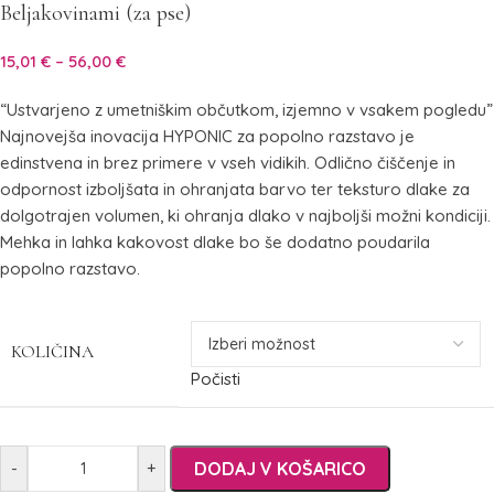
Beljakovinami (za pse)
15,01
€
–
56,00
€
“Ustvarjeno z umetniškim občutkom, izjemno v vsakem pogledu”
Najnovejša inovacija HYPONIC za popolno razstavo je
edinstvena in brez primere v vseh vidikih. Odlično čiščenje in
odpornost izboljšata in ohranjata barvo ter teksturo dlake za
dolgotrajen volumen, ki ohranja dlako v najboljši možni kondiciji.
Mehka in lahka kakovost dlake bo še dodatno poudarila
popolno razstavo.
KOLIČINA
Počisti
DODAJ V KOŠARICO
-
+