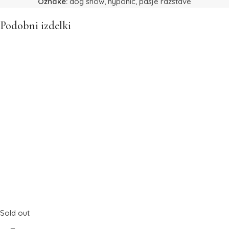
Oznake:
dog show
,
hyponic
,
pasje razstave
Podobni izdelki
Sold out