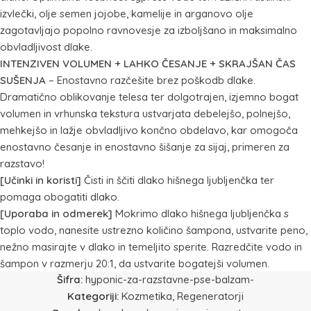
izvlečki, olje semen jojobe, kamelije in arganovo olje
zagotavljajo popolno ravnovesje za izboljšano in maksimalno
obvladljivost dlake.
INTENZIVEN VOLUMEN + LAHKO ČESANJE + SKRAJŠAN ČAS
SUŠENJA
– Enostavno razčešite brez poškodb dlake.
Dramatično oblikovanje telesa ter dolgotrajen, izjemno bogat
volumen in vrhunska tekstura ustvarjata debelejšo, polnejšo,
mehkejšo in lažje obvladljivo končno obdelavo, kar omogoča
enostavno česanje in enostavno šišanje za sijaj, primeren za
razstavo!
[Učinki in koristi]
Čisti in ščiti dlako hišnega ljubljenčka ter
pomaga obogatiti dlako.
[Uporaba in odmerek]
Mokrimo dlako hišnega ljubljenčka s
toplo vodo, nanesite ustrezno količino šampona, ustvarite peno,
nežno masirajte v dlako in temeljito sperite. Razredčite vodo in
šampon v razmerju 20:1, da ustvarite bogatejši volumen.
Šifra:
hyponic-za-razstavne-pse-balzam-
Kategoriji:
Kozmetika
,
Regeneratorji