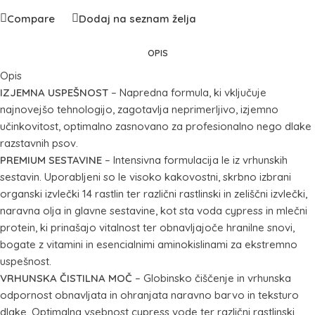
Compare
Dodaj na seznam želja
OPIS
Opis
IZJEMNA USPEŠNOST
– Napredna formula, ki vključuje
najnovejšo tehnologijo, zagotavlja neprimerljivo, izjemno
učinkovitost, optimalno zasnovano za profesionalno nego dlake
razstavnih psov.
PREMIUM SESTAVINE
– Intensivna formulacija le iz vrhunskih
sestavin. Uporabljeni so le visoko kakovostni, skrbno izbrani
organski izvlečki 14 rastlin ter različni rastlinski in zeliščni izvlečki,
naravna olja in glavne sestavine, kot sta voda cypress in mlečni
protein, ki prinašajo vitalnost ter obnavljajoče hranilne snovi,
bogate z vitamini in esencialnimi aminokislinami za ekstremno
uspešnost.
VRHUNSKA ČISTILNA MOČ
– Globinsko čiščenje in vrhunska
odpornost obnavljata in ohranjata naravno barvo in teksturo
dlake. Optimalna vsebnost cypress vode ter različni rastlinski