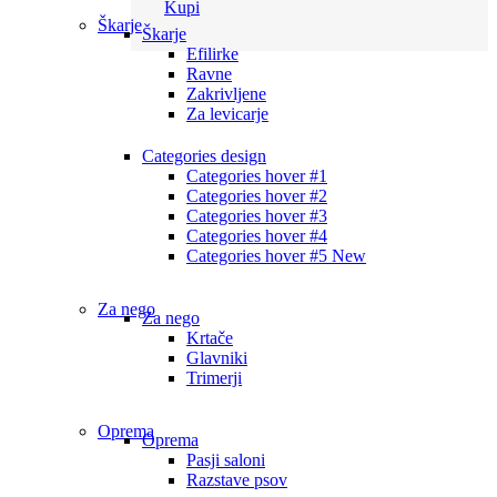
Kupi
Škarje
Škarje
Efilirke
Ravne
Zakrivljene
Za levicarje
Categories design
Categories hover #1
Categories hover #2
Categories hover #3
Categories hover #4
Categories hover #5
New
Za nego
Za nego
Krtače
Glavniki
Trimerji
Oprema
Oprema
Pasji saloni
Razstave psov