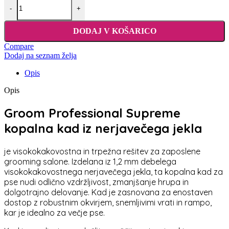
-
+
DODAJ V KOŠARICO
Compare
Dodaj na seznam želja
Opis
Opis
Groom Professional Supreme
kopalna kad iz nerjavečega jekla
je visokokakovostna in trpežna rešitev za zaposlene
grooming salone. Izdelana iz 1,2 mm debelega
visokokakovostnega nerjavečega jekla, ta kopalna kad za
pse nudi odlično vzdržljivost, zmanjšanje hrupa in
dolgotrajno delovanje. Kad je zasnovana za enostaven
dostop z robustnim okvirjem, snemljivimi vrati in rampo,
kar je idealno za večje pse.