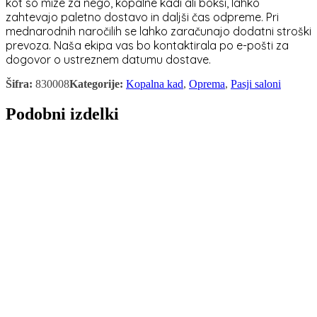
kot so mize za nego, kopalne kadi ali boksi, lahko
zahtevajo paletno dostavo in daljši čas odpreme. Pri
mednarodnih naročilih se lahko zaračunajo dodatni stroški
prevoza. Naša ekipa vas bo kontaktirala po e-pošti za
dogovor o ustreznem datumu dostave.
Šifra:
830008
Kategorije:
Kopalna kad
,
Oprema
,
Pasji saloni
Podobni izdelki