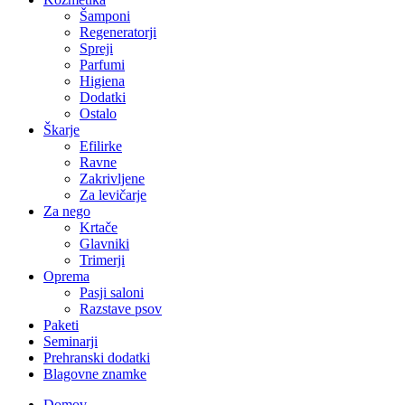
Šamponi
Regeneratorji
Spreji
Parfumi
Higiena
Dodatki
Ostalo
Škarje
Efilirke
Ravne
Zakrivljene
Za levičarje
Za nego
Krtače
Glavniki
Trimerji
Oprema
Pasji saloni
Razstave psov
Paketi
Seminarji
Prehranski dodatki
Blagovne znamke
Domov