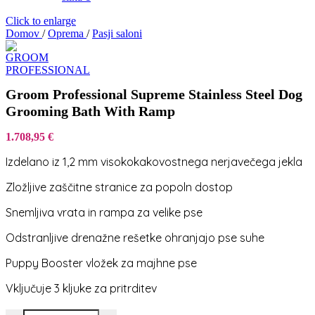
Click to enlarge
Domov
/
Oprema
/
Pasji saloni
Groom Professional Supreme Stainless Steel Dog
Grooming Bath With Ramp
1.708,95
€
Izdelano iz 1,2 mm visokokakovostnega nerjavečega jekla
Zložljive zaščitne stranice za popoln dostop
Snemljiva vrata in rampa za velike pse
Odstranljive drenažne rešetke ohranjajo pse suhe
Puppy Booster vložek za majhne pse
Vključuje 3 kljuke za pritrditev
Groom Professional Supreme Stainless Steel Dog Grooming Bath Wi