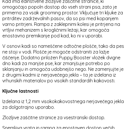
Kad ima edinstvene zložljive zaščitne stranice, ki
omogočajo popoln dostop do vseh strani psa, zato je
primerna za vsak grooming prostor. Vključuje tri kljuke za
pritrditev zadrževalnih pasov, da so psi med kopanjem
varno pritrjeni. Rampa z zaklepnimi kolesi je pritrjena na
vrtljivi mehanizem s krogličnimi ležaji, kar omogoča
enostavno premikanje pod kad, ko ni v uporabi.
V osnovi kadi so nameščene odtočne plošče, tako da pes
ne stoji v vodi. Plošče je mogoče odstraniti za lažje
čiščenje. Dodatno priložen Puppy Booster vložek dvigne
dno kadi za manjše pse, kar zmanjšuje potrebo po
sklanjanju in omogoča udobnejšo nego. Ne zamenjujte je
z drugimi kadmi iz nerjavečega jekla – ta je izdelana iz
vrhunskih materialov po visokih standardih kakovosti.
Ključne lastnosti
Izdelana iz 1,2 mm visokokakovostnega nerjavečega jekla
za dolgotrajno uporabo.
Zložljive zaščitne stranice za vsestranski dostop.
Snemljiva vrata in rampa za enostaven dostop večjih