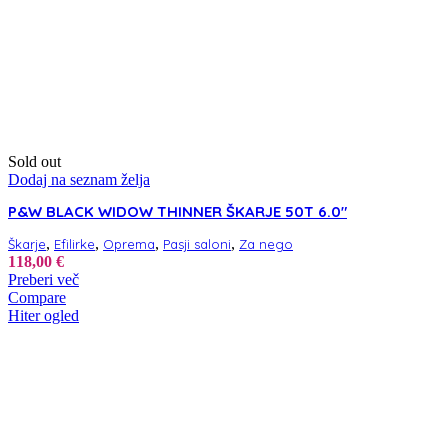
Sold out
Dodaj na seznam želja
P&W BLACK WIDOW THINNER ŠKARJE 50T 6.0″
,
,
,
,
Škarje
Efilirke
Oprema
Pasji saloni
Za nego
118,00
€
Preberi več
Compare
Hiter ogled