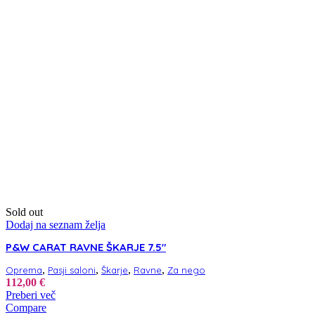
Sold out
Dodaj na seznam želja
P&W CARAT RAVNE ŠKARJE 7.5″
,
,
,
,
Oprema
Pasji saloni
Škarje
Ravne
Za nego
112,00
€
Preberi več
Compare