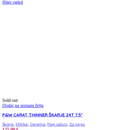
Hiter ogled
Sold out
Dodaj na seznam želja
P&W CARAT THINNER ŠKARJE 24T 7.5″
,
,
,
,
Škarje
Efilirke
Oprema
Pasji saloni
Za nego
125,00
€