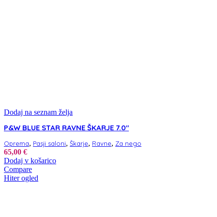
Dodaj na seznam želja
P&W BLUE STAR RAVNE ŠKARJE 7.0″
,
,
,
,
Oprema
Pasji saloni
Škarje
Ravne
Za nego
65,00
€
Dodaj v košarico
Compare
Hiter ogled