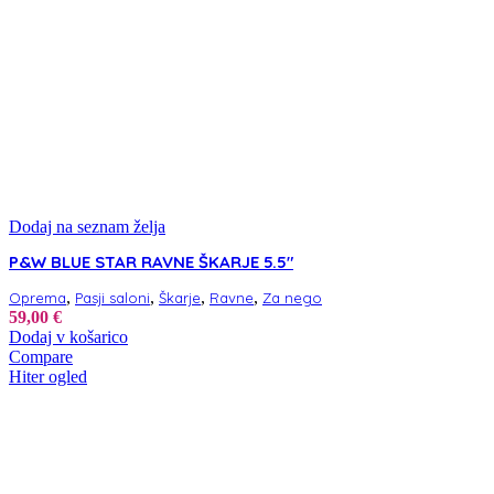
Dodaj na seznam želja
P&W BLUE STAR RAVNE ŠKARJE 5.5″
,
,
,
,
Oprema
Pasji saloni
Škarje
Ravne
Za nego
59,00
€
Dodaj v košarico
Compare
Hiter ogled