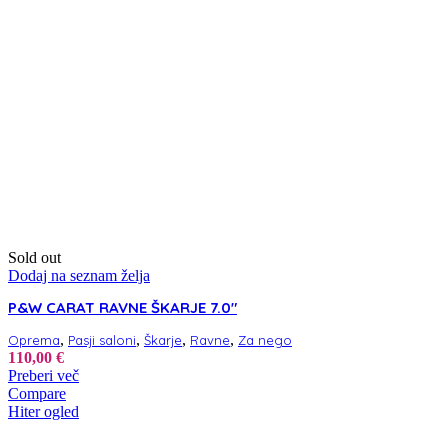
Sold out
Dodaj na seznam želja
P&W CARAT RAVNE ŠKARJE 7.0″
,
,
,
,
Oprema
Pasji saloni
Škarje
Ravne
Za nego
110,00
€
Preberi več
Compare
Hiter ogled