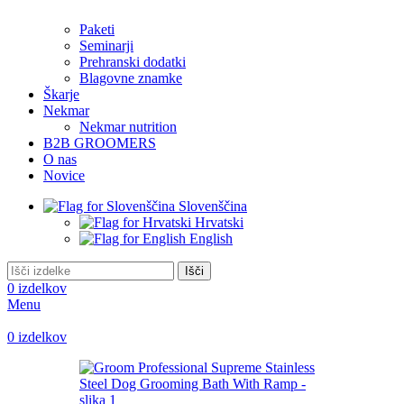
Paketi
Seminarji
Prehranski dodatki
Blagovne znamke
Škarje
Nekmar
Nekmar nutrition
B2B GROOMERS
O nas
Novice
Slovenščina
Hrvatski
English
Išči
0
izdelkov
Menu
0
izdelkov