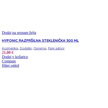
Dodaj na seznam želja
HYPONIC RAZPRŠILNA STEKLENIČKA 300 ML
,
,
,
Kozmetika
Dodatki
Oprema
Pasji saloni
21,00
€
Dodaj v košarico
Compare
Hiter ogled