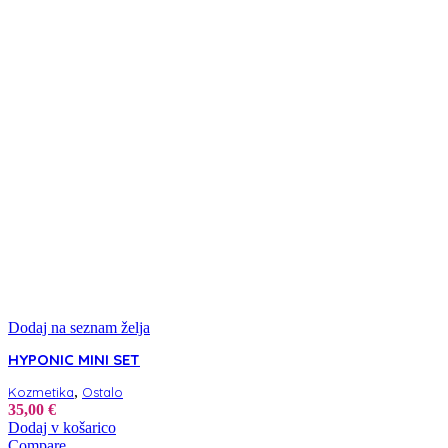
več
do
različic.
99,00 €
Možnosti
lahko
izberete
na
strani
izdelka
Dodaj na seznam želja
HYPONIC MINI SET
,
Kozmetika
Ostalo
35,00
€
Dodaj v košarico
Compare