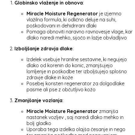
Globinsko vlaženje in obnova
:
Miracle Moisture Regenerator
je izjemno
vlažilna formula, ki odlično deluje na suhi,
poškodovani in dehidrirani dlaki
Pomaga obnoviti naravno ravnovesje vlage, kar
dlako naredi mehko, sijočo in lažje obvladljivo
Izboljšanje zdravja dlake
:
Izdelek vsebuje hranilne sestavine, ki negujejo
dlako od korenin do konic, zmanjšujejo
lomljenje in poškodbe ter izboljšujejo splošno
zdravje dlake in kože
Posebej koristen regenerator za dolgodlake
pasme ali pse z občutljivo kožo
Zmanjšanje vozlanja
:
Miracle Moisture Regenerator
zmanjša
nastanek vozljev , saj naredi dlako mehko in
bolj gladko
Uporaba tega izdelka olajša česanje in nego