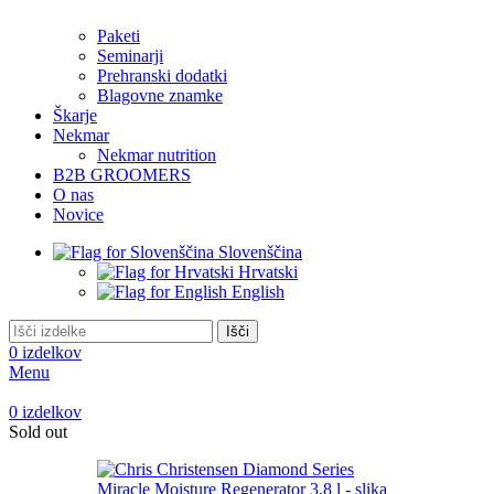
Paketi
Seminarji
Prehranski dodatki
Blagovne znamke
Škarje
Nekmar
Nekmar nutrition
B2B GROOMERS
O nas
Novice
Slovenščina
Hrvatski
English
Išči
0
izdelkov
Menu
0
izdelkov
Sold out