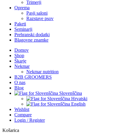
Trimerji
Oprema
Pasji saloni
Razstave psov
Paketi
Seminarji
Prehranski dodatki
Blagovne znamke
Domov
Shop
Škarje
Nekmar
Nekmar nutrition
B2B GROOMERS
O nas
Blog
Slovenščina
Hrvatski
English
Wishlist
Compare
Login / Register
Košarica