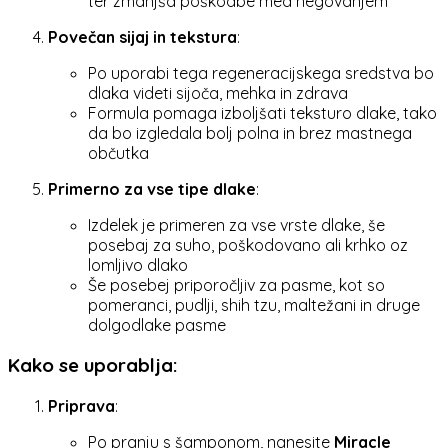
ter zmanjša poškodbe med negovanjem
Povečan sijaj in tekstura
:
Po uporabi tega regeneracijskega sredstva bo
dlaka videti sijoča, mehka in zdrava
Formula pomaga izboljšati teksturo dlake, tako
da bo izgledala bolj polna in brez mastnega
občutka
Primerno za vse tipe dlake
:
Izdelek je primeren za vse vrste dlake, še
posebaj za suho, poškodovano ali krhko oz
lomljivo dlako
Še posebej priporočljiv za pasme, kot so
pomeranci, pudlji, shih tzu, maltežani in druge
dolgodlake pasme
Kako se uporablja
:
Priprava
:
Po pranju s šamponom, nanesite
Miracle