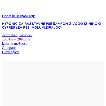
Dodaj na seznam želja
HYPONIC ZA RAZSTAVNE PSE ŠAMPON Z VODO IZ HINOKI
CYPRES (ZA PSE_VOLUMIZIRAJOČ)
,
Kozmetika
Šamponi
Cenovni
13,01
€
–
206,00
€
Ta
razpon:
Izberite možnosti
izdelek
od
Compare
ima
13,01 €
Hiter ogled
več
do
različic.
206,00 €
Možnosti
lahko
izberete
na
strani
izdelka