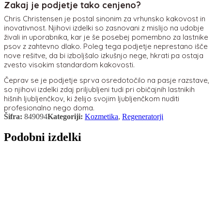
Zakaj je podjetje tako cenjeno?
Chris Christensen je postal sinonim za vrhunsko kakovost in
inovativnost. Njihovi izdelki so zasnovani z mislijo na udobje
živali in uporabnika, kar je še posebej pomembno za lastnike
psov z zahtevno dlako. Poleg tega podjetje neprestano išče
nove rešitve, da bi izboljšalo izkušnjo nege, hkrati pa ostaja
zvesto visokim standardom kakovosti.
Čeprav se je podjetje sprva osredotočilo na pasje razstave,
so njihovi izdelki zdaj priljubljeni tudi pri običajnih lastnikih
hišnih ljubljenčkov, ki želijo svojim ljubljenčkom nuditi
profesionalno nego doma.
Šifra:
849094
Kategoriji:
Kozmetika
,
Regeneratorji
Podobni izdelki