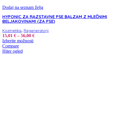
Dodaj na seznam želja
HYPONIC ZA RAZSTAVNE PSE BALZAM Z MLEČNIMI
BELJAKOVINAMI (ZA PSE)
,
Kozmetika
Regeneratorji
Cenovni
15,01
€
–
56,00
€
Ta
razpon:
Izberite možnosti
izdelek
od
Compare
ima
15,01 €
Hiter ogled
več
do
različic.
56,00 €
Možnosti
lahko
izberete
na
strani
izdelka