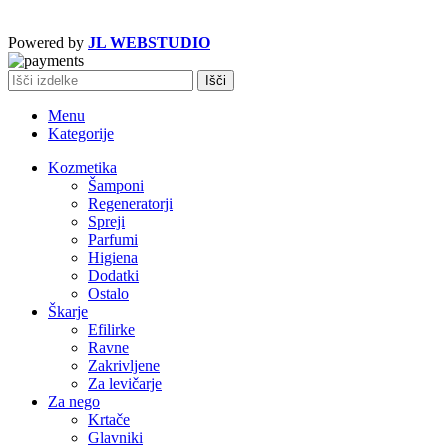
Powered by
JL WEBSTUDIO
Išči
Menu
Kategorije
Kozmetika
Šamponi
Regeneratorji
Spreji
Parfumi
Higiena
Dodatki
Ostalo
Škarje
Efilirke
Ravne
Zakrivljene
Za levičarje
Za nego
Krtače
Glavniki