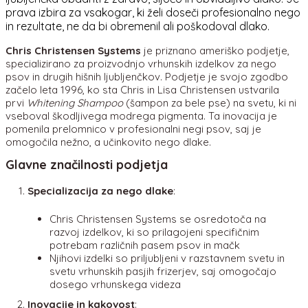
prava izbira za vsakogar, ki želi doseči profesionalno nego
in rezultate, ne da bi obremenil ali poškodoval dlako.
Chris Christensen Systems
je priznano ameriško podjetje,
specializirano za proizvodnjo vrhunskih izdelkov za nego
psov in drugih hišnih ljubljenčkov. Podjetje je svojo zgodbo
začelo leta 1996, ko sta Chris in Lisa Christensen ustvarila
prvi
Whitening Shampoo
(šampon za bele pse) na svetu, ki ni
vseboval škodljivega modrega pigmenta. Ta inovacija je
pomenila prelomnico v profesionalni negi psov, saj je
omogočila nežno, a učinkovito nego dlake.
Glavne značilnosti podjetja
Specializacija za nego dlake
:
Chris Christensen Systems se osredotoča na
razvoj izdelkov, ki so prilagojeni specifičnim
potrebam različnih pasem psov in mačk
Njihovi izdelki so priljubljeni v razstavnem svetu in
svetu vrhunskih pasjih frizerjev, saj omogočajo
dosego vrhunskega videza
Inovacije in kakovost
: