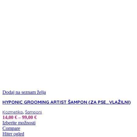
Dodaj na seznam želja
HYPONIC GROOMING ARTIST ŠAMPON (ZA PSE_VLAŽILNI)
,
Kozmetika
Šamponi
Cenovni
14,00
€
–
99,00
€
Ta
razpon:
Izberite možnosti
izdelek
od
Compare
ima
14,00 €
Hiter ogled