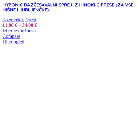
HYPONIC RAZČESAVALNI SPREJ IZ HINOKI CIPRESE (ZA VSE
HIŠNE LJUBLJENČKE)
,
Kozmetika
Spreji
Cenovni
11,00
€
–
34,00
€
Ta
razpon:
Izberite možnosti
izdelek
od
Compare
ima
11,00 €
Hiter ogled
več
do
različic.
34,00 €
Možnosti
lahko
izberete
na
strani
izdelka