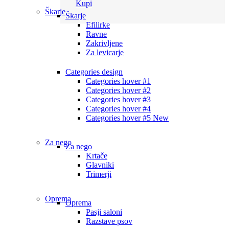
Kupi
Škarje
Škarje
Efilirke
Ravne
Zakrivljene
Za levicarje
Categories design
Categories hover #1
Categories hover #2
Categories hover #3
Categories hover #4
Categories hover #5
New
Za nego
Za nego
Krtače
Glavniki
Trimerji
Oprema
Oprema
Pasji saloni
Razstave psov