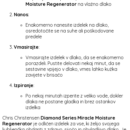
Moisture Regenerator
na vlažno dlako
Nanos
:
Enakomerno nanesite izdelek na dlako,
osredotočite se na suhe ali poškodovane
predele
Vmasirajte
:
Vmasirajte izdelek v dlako, da se enakomerno
porazdeli. Pustite delovati nekaj minut, da se
sestavine vpijejo v dlako, vmes lahko kužka
zavijete v brisačo
Izpiranje
:
Po nekaj minutah izperite z veliko vode, dokler
dlaka ne postane gladka in brez ostankov
izdelka
Chris Christensen
Diamond Series Miracle Moisture
Regenerator
je odličen izdelek za vse, ki želijo svojega
ljubljenčka obdariti z zdravo, sijočo in obvladljivo dlako. Je