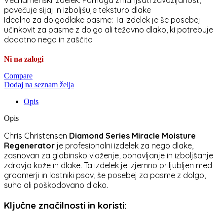
Večnamenski izdelek: Pomaga zmanjšati zavozljanost,
povečuje sijaj in izboljšuje teksturo dlake
Idealno za dolgodlake pasme: Ta izdelek je še posebej
učinkovit za pasme z dolgo ali težavno dlako, ki potrebuje
dodatno nego in zaščito
Ni na zalogi
Compare
Dodaj na seznam želja
Opis
Opis
Chris Christensen
Diamond Series Miracle Moisture
Regenerator
je profesionalni izdelek za nego dlake,
zasnovan za globinsko vlaženje, obnavljanje in izboljšanje
zdravja kože in dlake. Ta izdelek je izjemno priljubljen med
groomerji in lastniki psov, še posebej za pasme z dolgo,
suho ali poškodovano dlako.
Ključne značilnosti in koristi
: