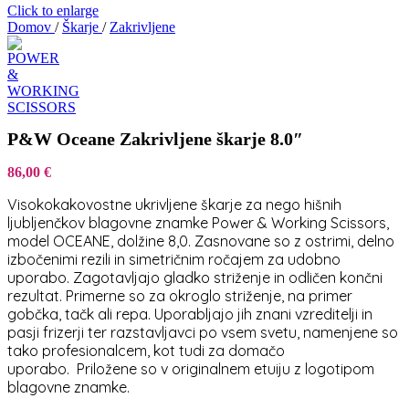
Click to enlarge
Domov
/
Škarje
/
Zakrivljene
P&W Oceane Zakrivljene škarje 8.0″
86,00
€
Visokokakovostne ukrivljene škarje za nego hišnih
ljubljenčkov blagovne znamke Power & Working Scissors,
model OCEANE, dolžine 8,0. Zasnovane so z ostrimi, delno
izbočenimi rezili in simetričnim ročajem za udobno
uporabo. Zagotavljajo gladko striženje in odličen končni
rezultat. Primerne so za okroglo striženje, na primer
gobčka, tačk ali repa. Uporabljajo jih znani vzreditelji in
pasji frizerji ter razstavljavci po vsem svetu, namenjene so
tako profesionalcem, kot tudi za domačo
uporabo. Priložene so v originalnem etuiju z logotipom
blagovne znamke.