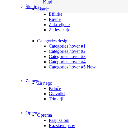
Kupi
Škarje
Škarje
Efilirke
Ravne
Zakrivljene
Za levicarje
Categories design
Categories hover #1
Categories hover #2
Categories hover #3
Categories hover #4
Categories hover #5
New
Za nego
Za nego
Krtače
Glavniki
Trimerji
Oprema
Oprema
Pasji saloni
Razstave psov