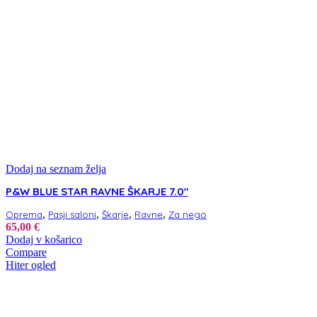
Dodaj na seznam želja
P&W BLUE STAR RAVNE ŠKARJE 7.0″
,
,
,
,
Oprema
Pasji saloni
Škarje
Ravne
Za nego
65,00
€
Dodaj v košarico
Compare
Hiter ogled