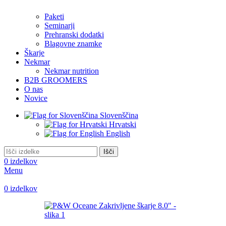
Paketi
Seminarji
Prehranski dodatki
Blagovne znamke
Škarje
Nekmar
Nekmar nutrition
B2B GROOMERS
O nas
Novice
Slovenščina
Hrvatski
English
Išči
0
izdelkov
Menu
0
izdelkov