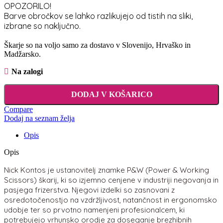
OPOZORILO!
Barve obročkov se lahko razlikujejo od tistih na sliki,
izbrane so naključno.
Škarje so na voljo samo za dostavo v Slovenijo, Hrvaško in
Madžarsko.
Na zalogi
DODAJ V KOŠARICO
Compare
Dodaj na seznam želja
Opis
Opis
Nick Kontos je ustanovitelj znamke P&W (Power & Working
Scissors) škarij, ki so izjemno cenjene v industriji negovanja in
pasjega frizerstva. Njegovi izdelki so zasnovani z
osredotočenostjo na vzdržljivost, natančnost in ergonomsko
udobje ter so prvotno namenjeni profesionalcem, ki
potrebujejo vrhunsko orodje za doseganje brezhibnih