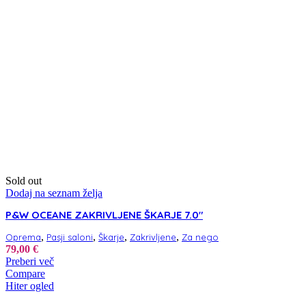
Sold out
Dodaj na seznam želja
P&W OCEANE ZAKRIVLJENE ŠKARJE 7.0″
,
,
,
,
Oprema
Pasji saloni
Škarje
Zakrivljene
Za nego
79,00
€
Preberi več
Compare
Hiter ogled