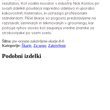
rezultatov. Kot vodilni inovator v industriji Nick Kontos pri
svojih izdelkih poudarja napredno izdelavo in uporabo
kakovostnih materialov, ki ustrezajo profesionalni
standardom. P&W škarje so pogosto predstavljene na
razstavah, seminarjih in tekmovanjih v groomingu, kar
potrjuje njihov sloves kot zaupanja vredne znamke za
strokovnjake po vsem svetu.
Šifra:
pw-oceane-zakrivljene-skarje-8-0
Kategorije:
Škarje
,
Za nego
,
Zakrivljene
Podobni izdelki