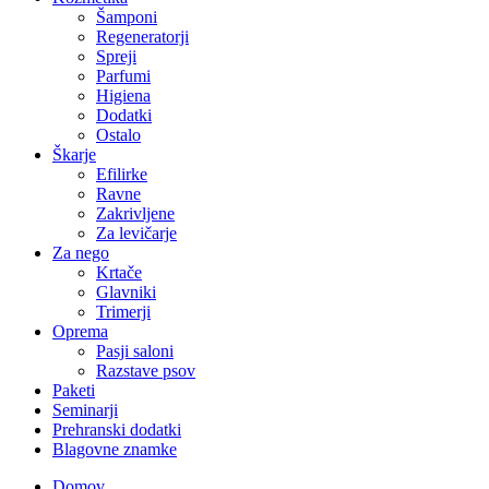
Šamponi
Regeneratorji
Spreji
Parfumi
Higiena
Dodatki
Ostalo
Škarje
Efilirke
Ravne
Zakrivljene
Za levičarje
Za nego
Krtače
Glavniki
Trimerji
Oprema
Pasji saloni
Razstave psov
Paketi
Seminarji
Prehranski dodatki
Blagovne znamke
Domov