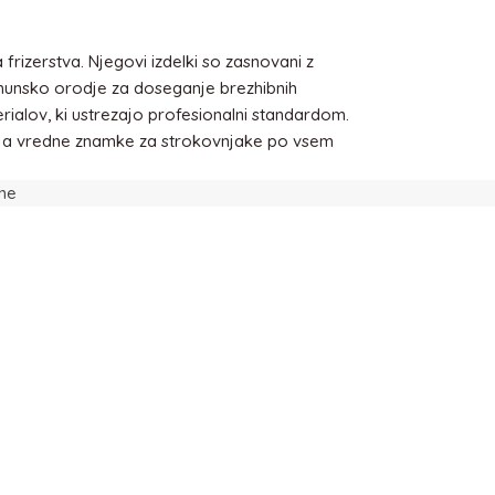
frizerstva. Njegovi izdelki so zasnovani z
rhunsko orodje za doseganje brezhibnih
erialov, ki ustrezajo profesionalni standardom.
anja vredne znamke za strokovnjake po vsem
ene