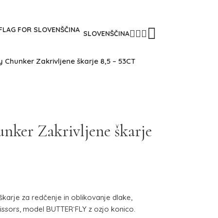
SLOVENŠČINA
 Chunker Zakrivljene škarje 8,5 – 53CT
ker Zakrivljene škarje
škarje za redčenje in oblikovanje dlake,
ssors, model BUTTER`FLY z ozjo konico.