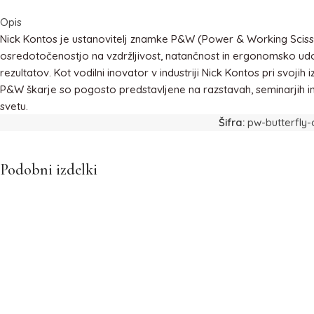
Opis
Nick Kontos je ustanovitelj znamke P&W (Power & Working Scissors)
osredotočenostjo na vzdržljivost, natančnost in ergonomsko ud
rezultatov. Kot vodilni inovator v industriji Nick Kontos pri svo
P&W škarje so pogosto predstavljene na razstavah, seminarjih i
svetu.
Šifra:
pw-butterfly-
Podobni izdelki