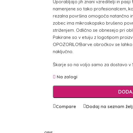
Uporabljajo jih znani vzreditelji in pasji
namenjene so tako profesionalcem, ko
rezalna površina omogoča natančno in 
zobec ima mikroskopsko brušeno površ
striženjem. Odlično se obnesejo pri obl
Pakirane so v etuiju z logotipom proizv
OPOZORILO!Barve obročkov se lahko razl
naključno.
Škarje so na voljo samo za dostavo v 
Na zalogi
DODAJ
Compare
Dodaj na seznam žel
OPIS