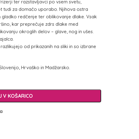
 frizerji ter razstavljavci po vsem svetu,
t tudi za domačo uporabo. Njihova ostra
gladko redčenje ter oblikovanje dlake. Vsak
ino, kar preprečuje zdrs dlake med
ikovanju okroglih delov – glave, nog in ušes.
ajalca.
ikujejo od prikazanih na sliki in so izbrane
Slovenijo, Hrvaško in Madžarsko.
 V KOŠARICO
ja