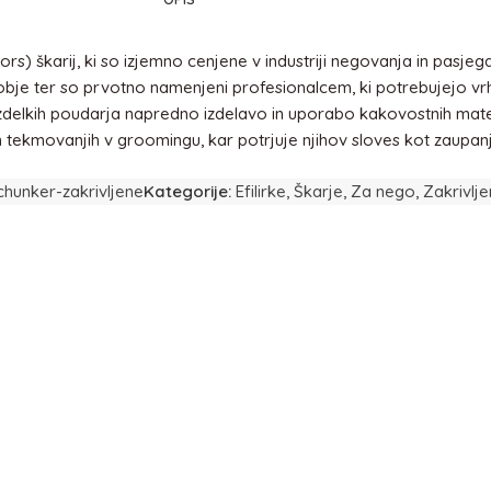
 škarij, ki so izjemno cenjene v industriji negovanja in pasjega 
obje ter so prvotno namenjeni profesionalcem, ki potrebujejo v
jih izdelkih poudarja napredno izdelavo in uporabo kakovostnih mat
n tekmovanjih v groomingu, kar potrjuje njihov sloves kot zaup
chunker-zakrivljene
Kategorije:
Efilirke
,
Škarje
,
Za nego
,
Zakrivlj