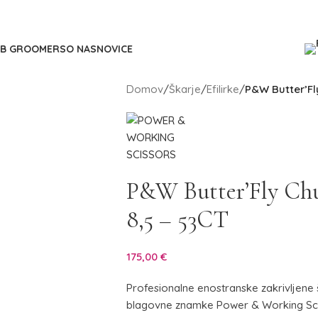
2B GROOMERS
O NAS
NOVICE
Domov
/
Škarje
/
Efilirke
/
P&W Butter’Fly
P&W Butter’Fly Chun
8,5 – 53CT
175,00
€
Profesionalne enostranske zakrivljene 
blagovne znamke Power & Working Sci