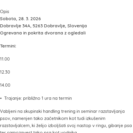
Opis
Sobota, 28. 3. 2026
Dobravlje 34A, 5263 Dobravlje, Slovenija
Ogrevana in pokrita dvorana z ogledali
Termini:
11.00
12.30
14.00
• Trajanje: približno 1 ura na termin
Vabljeni na skupinski handling trening in seminar razstavljanja
psov, namenjen tako začetnikom kot tudi izkušenim
razstavljalcem, ki želijo izboljšati svoj nastop v ringu, gibanje psa
ter samozavest tako psa kot vodnika.