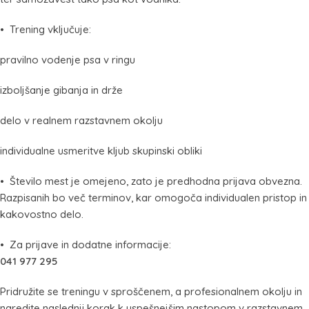
• Trening vključuje:
pravilno vodenje psa v ringu
izboljšanje gibanja in drže
delo v realnem razstavnem okolju
individualne usmeritve kljub skupinski obliki
• Število mest je omejeno, zato je predhodna prijava obvezna.
Razpisanih bo več terminov, kar omogoča individualen pristop in
kakovostno delo.
• Za prijave in dodatne informacije:
041 977 295
Pridružite se treningu v sproščenem, a profesionalnem okolju in
naredite naslednji korak k uspešnejšim nastopom v razstavnem