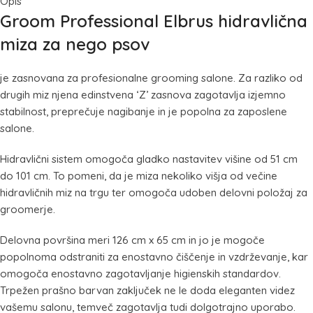
Opis
Groom Professional Elbrus hidravlična
miza za nego psov
je zasnovana za profesionalne grooming salone. Za razliko od
drugih miz njena edinstvena ‘Z’ zasnova zagotavlja izjemno
stabilnost, preprečuje nagibanje in je popolna za zaposlene
salone.
Hidravlični sistem omogoča gladko nastavitev višine od 51 cm
do 101 cm. To pomeni, da je miza nekoliko višja od večine
hidravličnih miz na trgu ter omogoča udoben delovni položaj za
groomerje.
Delovna površina meri 126 cm x 65 cm in jo je mogoče
popolnoma odstraniti za enostavno čiščenje in vzdrževanje, kar
omogoča enostavno zagotavljanje higienskih standardov.
Trpežen prašno barvan zaključek ne le doda eleganten videz
vašemu salonu, temveč zagotavlja tudi dolgotrajno uporabo.