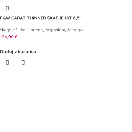
P&W CARAT THINNER ŠKARJE 18T 6,5″
,
,
,
,
Škarje
Efilirke
Oprema
Pasji saloni
Za nego
124,00
€
Dodaj v košarico