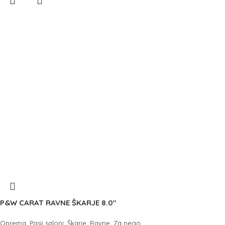
P&W CARAT RAVNE ŠKARJE 8.0″
,
,
,
,
Oprema
Pasji saloni
Škarje
Ravne
Za nego