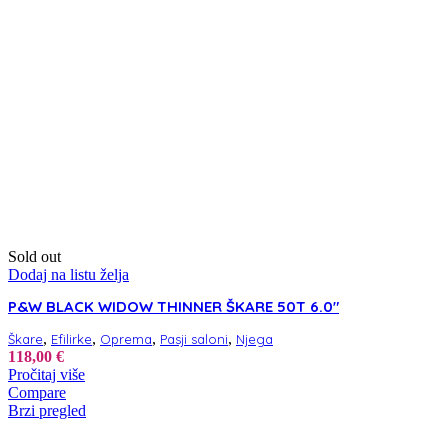
Sold out
Dodaj na listu želja
P&W BLACK WIDOW THINNER ŠKARE 50T 6.0″
,
,
,
,
Škare
Efilirke
Oprema
Pasji saloni
Njega
118,00
€
Pročitaj više
Compare
Brzi pregled