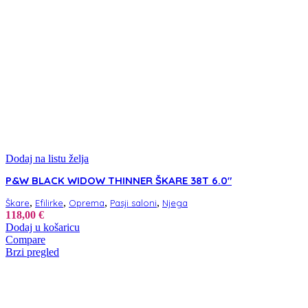
Dodaj na listu želja
P&W BLACK WIDOW THINNER ŠKARE 38T 6.0″
,
,
,
,
Škare
Efilirke
Oprema
Pasji saloni
Njega
118,00
€
Dodaj u košaricu
Compare
Brzi pregled