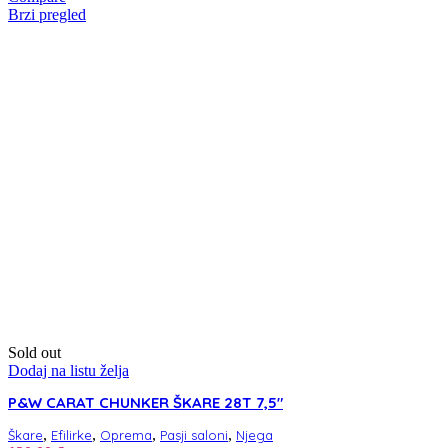
Brzi pregled
Sold out
Dodaj na listu želja
P&W CARAT CHUNKER ŠKARE 28T 7,5″
,
,
,
,
Škare
Efilirke
Oprema
Pasji saloni
Njega