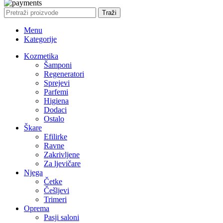
Traži
Menu
Kategorije
Kozmetika
Šamponi
Regeneratori
Sprejevi
Parfemi
Higiena
Dodaci
Ostalo
Škare
Efilirke
Ravne
Zakrivljene
Za ljevičare
Njega
Četke
Češljevi
Trimeri
Oprema
Pasji saloni