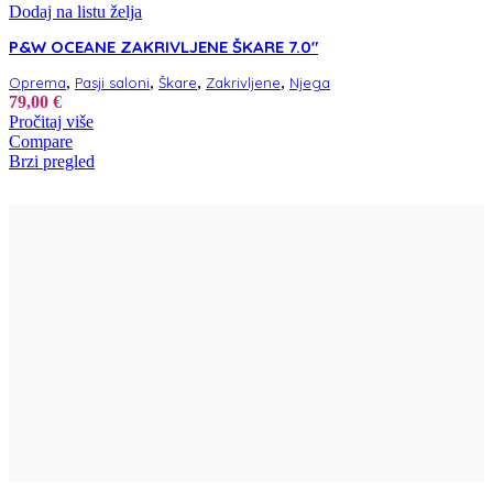
Dodaj na listu želja
P&W OCEANE ZAKRIVLJENE ŠKARE 7.0″
,
,
,
,
Oprema
Pasji saloni
Škare
Zakrivljene
Njega
79,00
€
Pročitaj više
Compare
Brzi pregled