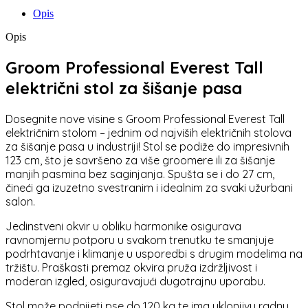
Opis
Opis
Groom Professional Everest Tall
električni stol za šišanje pasa
Dosegnite nove visine s Groom Professional Everest Tall
električnim stolom – jednim od najviših električnih stolova
za šišanje pasa u industriji! Stol se podiže do impresivnih
123 cm, što je savršeno za više groomere ili za šišanje
manjih pasmina bez saginjanja. Spušta se i do 27 cm,
čineći ga izuzetno svestranim i idealnim za svaki užurbani
salon.
Jedinstveni okvir u obliku harmonike osigurava
ravnomjernu potporu u svakom trenutku te smanjuje
podrhtavanje i klimanje u usporedbi s drugim modelima na
tržištu. Praškasti premaz okvira pruža izdržljivost i
moderan izgled, osiguravajući dugotrajnu uporabu.
Stol može podnijeti pse do 120 kg te ima uklonjivu radnu