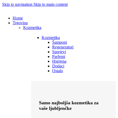
Skip to navigation
Skip to main content
Home
Trgovina
Kozmetika
Kozmetika
Šamponi
Regeneratori
Sprejevi
Parfemi
Higijena
Dodaci
Ostalo
Samo najboljša kozmetika za
vaše ljubljenčke