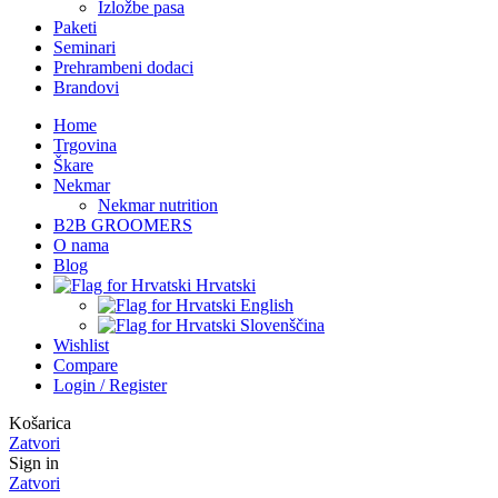
Izložbe pasa
Paketi
Seminari
Prehrambeni dodaci
Brandovi
Home
Trgovina
Škare
Nekmar
Nekmar nutrition
B2B GROOMERS
O nama
Blog
Hrvatski
English
Slovenščina
Wishlist
Compare
Login / Register
Košarica
Zatvori
Sign in
Zatvori