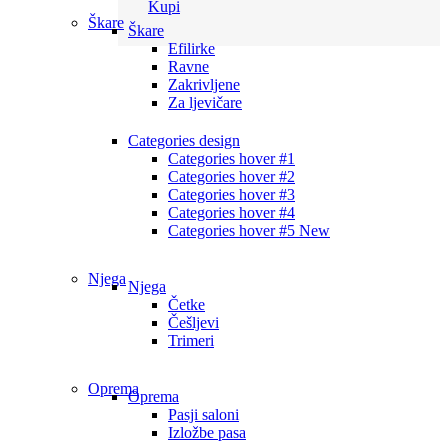
Kupi
Škare
Škare
Efilirke
Ravne
Zakrivljene
Za ljevičare
Categories design
Categories hover #1
Categories hover #2
Categories hover #3
Categories hover #4
Categories hover #5
New
Njega
Njega
Četke
Češljevi
Trimeri
Oprema
Oprema
Pasji saloni
Izložbe pasa