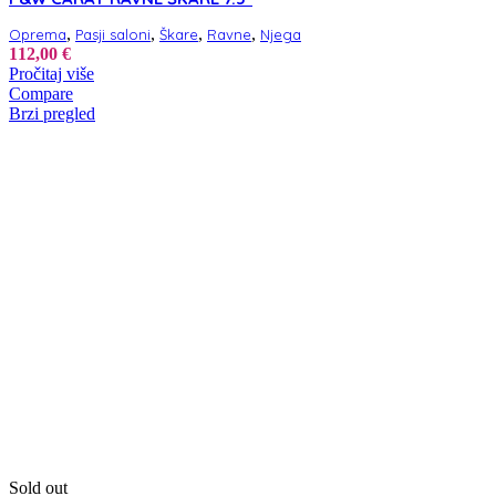
,
,
,
,
Oprema
Pasji saloni
Škare
Ravne
Njega
112,00
€
Pročitaj više
Compare
Brzi pregled
Sold out