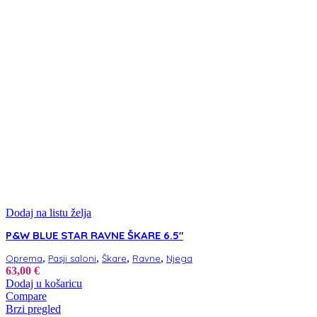
Dodaj na listu želja
P&W BLUE STAR RAVNE ŠKARE 6.5″
,
,
,
,
Oprema
Pasji saloni
Škare
Ravne
Njega
63,00
€
Dodaj u košaricu
Compare
Brzi pregled