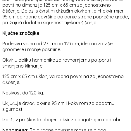
površinu dimenzija 125 cm x 65 cm za jednostavno
čišćenje. Dolazi s čvrstim držaćim okvirom, a H-okvir mjeri
95 cm od radne površine do donje strane poprečne grede,
pružajući dodatnu sigurnost tijekom šišanja.
Ključne značajke
Podesiva visina od 27 cm do 123 cm, idealno za više
groomere i manje pasmine.
Okvir u obliku harmonike za ravnomjernu potporu i
smanjeno klimanje.
125 cm x 65 cm uklonjiva radna površina za jednostavno
čišćenje.
Nosivost do 120 kg.
Uključuje držaći okvir s 95 cm H-okvirom za dodatnu
sigurnost.
Izdržljiv praškasto obojeni okvir za dugotrajnu uporabu.
Napomena:
Boja radne površine može se blago