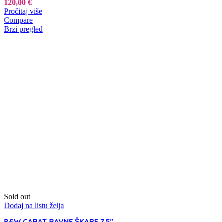
120,00
€
Pročitaj više
Compare
Brzi pregled
Sold out
Dodaj na listu želja
P&W CARAT RAVNE ŠKARE 7.5″