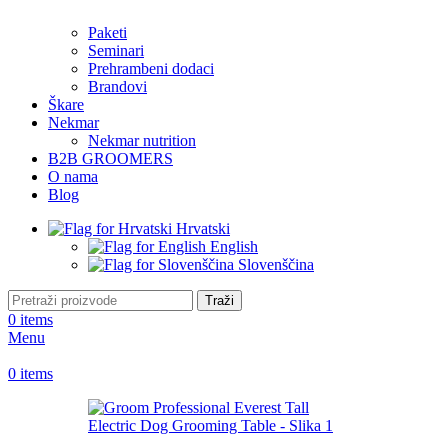
Paketi
Seminari
Prehrambeni dodaci
Brandovi
Škare
Nekmar
Nekmar nutrition
B2B GROOMERS
O nama
Blog
Hrvatski
English
Slovenščina
Traži
0
items
Menu
0
items