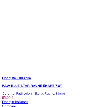
Dodaj na listu želja
P&W BLUE STAR RAVNE ŠKARE 7.0″
,
,
,
,
Oprema
Pasji saloni
Škare
Ravne
Njega
65,00
€
Dodaj u košaricu
Compare