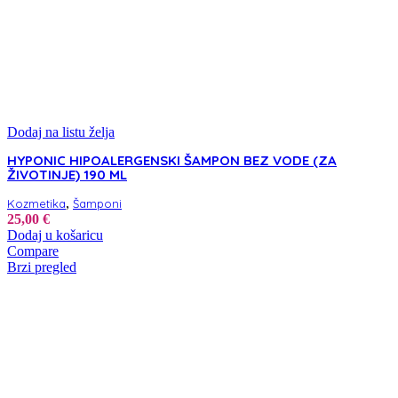
Dodaj na listu želja
HYPONIC HIPOALERGENSKI ŠAMPON BEZ VODE (ZA
ŽIVOTINJE) 190 ML
,
Kozmetika
Šamponi
25,00
€
Dodaj u košaricu
Compare
Brzi pregled