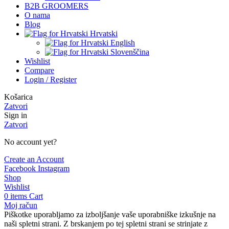
B2B GROOMERS
O nama
Blog
Hrvatski
English
Slovenščina
Wishlist
Compare
Login / Register
Košarica
Zatvori
Sign in
Zatvori
No account yet?
Create an Account
Facebook
Instagram
Shop
Wishlist
0
items
Cart
Moj račun
Piškotke uporabljamo za izboljšanje vaše uporabniške izkušnje na
naši spletni strani. Z brskanjem po tej spletni strani se strinjate z