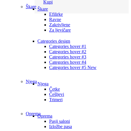
Kupi
Škare
Škare
Efilirke
Ravne
Zakrivljene
Za ljevičare
Categories design
Categories hover #1
Categories hover #2
Categories hover #3
Categories hover #4
Categories hover #5
New
Njega
Njega
Četke
Češljevi
Trimeri
Oprema
Oprema
Pasji saloni
Izložbe pasa