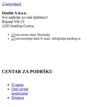
Double A d.o.o.
Sve najbolje za vaše ljubimce!
Bojanji Vrh 25
1295 Ivančna Gorica
Slovenija
E-mail: info@anja-petshop.si
CENTAR ZA PODRŠKU
O nama
Opći uvjeti
poslovanja
Dostava