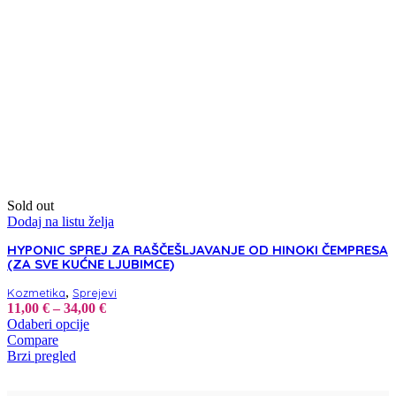
Sold out
Dodaj na listu želja
HYPONIC SPREJ ZA RAŠČEŠLJAVANJE OD HINOKI ČEMPRESA
(ZA SVE KUĆNE LJUBIMCE)
,
Kozmetika
Sprejevi
Raspon
11,00
€
–
34,00
€
Ovaj
cijena:
Odaberi opcije
proizvod
od
Compare
ima
11,00 €
Brzi pregled
više
do
varijanti.
34,00 €