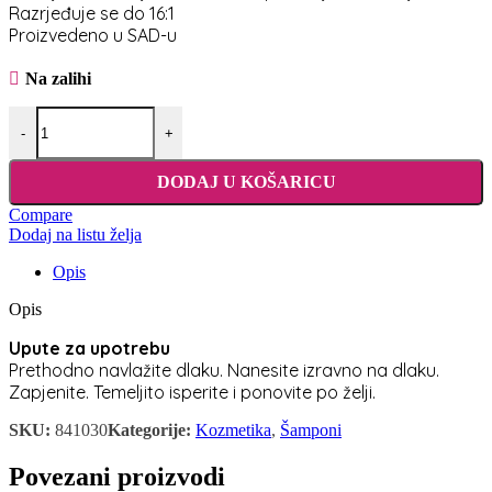
Razrjeđuje se do 16:1
Proizvedeno u SAD-u
Na zalihi
Chris Christensen Clean Start Clarifying Šampon 473 ml količina
-
+
DODAJ U KOŠARICU
Compare
Dodaj na listu želja
Opis
Opis
Upute za upotrebu
Prethodno navlažite dlaku. Nanesite izravno na dlaku.
Zapjenite. Temeljito isperite i ponovite po želji.
SKU:
841030
Kategorije:
Kozmetika
,
Šamponi
Povezani proizvodi