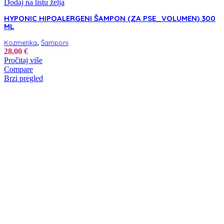
Dodaj na listu želja
HYPONIC HIPOALERGENI ŠAMPON (ZA PSE_VOLUMEN) 300
ML
,
Kozmetika
Šamponi
28,00
€
Pročitaj više
Compare
Brzi pregled