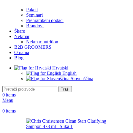
Paketi
Seminari
Prehrambeni dodaci
Brandovi
Škare
Nekmar
Nekmar nutrition
B2B GROOMERS
O nama
Blog
Hrvatski
English
Slovenščina
Traži
0
items
Menu
0
items