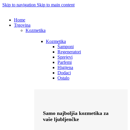
Skip to navigation
Skip to main content
Home
Trgovina
Kozmetika
Kozmetika
Šamponi
Regeneratori
Sprejevi
Parfemi
Higijena
Dodaci
Ostalo
Samo najboljša kozmetika za
vaše ljubljenčke