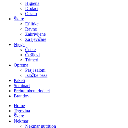
Higiena
Dodaci
Ostalo
Škare
Efilirke
Ravne
Zakrivljene
Za ljevičare
Njega
Četke
Češljevi
Trimeri
Oprema
Pasji saloni
Izložbe pasa
Paketi
Seminari
Prehrambeni dodaci
Brandovi
Home
Trgovina
Škare
Nekmar
Nekmar nutrition