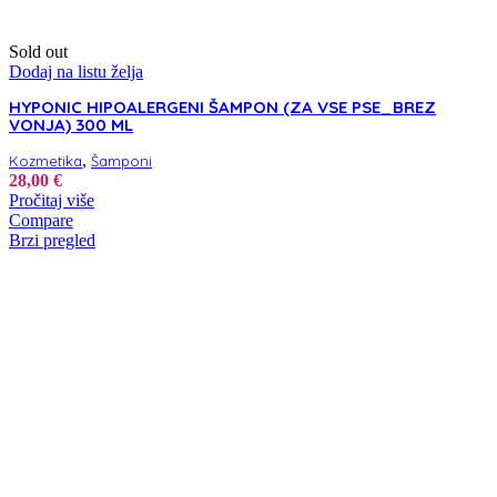
Sold out
Dodaj na listu želja
HYPONIC HIPOALERGENI ŠAMPON (ZA VSE PSE_BREZ
VONJA) 300 ML
,
Kozmetika
Šamponi
28,00
€
Pročitaj više
Compare
Brzi pregled