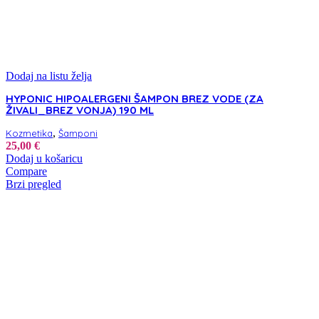
Dodaj na listu želja
HYPONIC HIPOALERGENI ŠAMPON BREZ VODE (ZA
ŽIVALI_BREZ VONJA) 190 ML
,
Kozmetika
Šamponi
25,00
€
Dodaj u košaricu
Compare
Brzi pregled