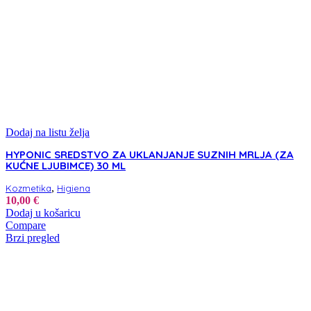
Dodaj na listu želja
HYPONIC SREDSTVO ZA UKLANJANJE SUZNIH MRLJA (ZA
KUĆNE LJUBIMCE) 30 ML
,
Kozmetika
Higiena
10,00
€
Dodaj u košaricu
Compare
Brzi pregled