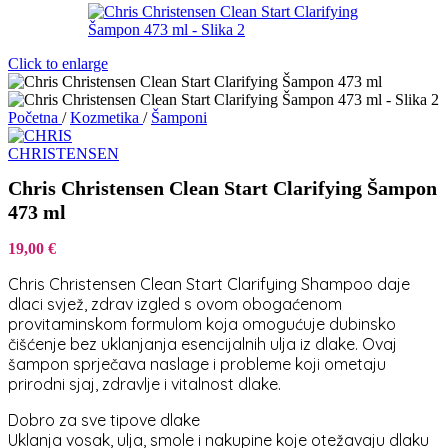
Click to enlarge
Početna
/
Kozmetika
/
Šamponi
Chris Christensen Clean Start Clarifying Šampon
473 ml
19,00
€
Chris Christensen Clean Start Clarifying Shampoo daje
dlaci svjež, zdrav izgled s ovom obogaćenom
provitaminskom formulom koja omogućuje dubinsko
čišćenje bez uklanjanja esencijalnih ulja iz dlake. Ovaj
šampon sprječava naslage i probleme koji ometaju
prirodni sjaj, zdravlje i vitalnost dlake.
Dobro za sve tipove dlake
Uklanja vosak, ulja, smole i nakupine koje otežavaju dlaku