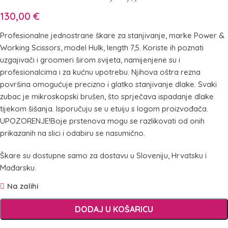
130,00
€
Profesionalne jednostrane škare za stanjivanje, marke Power &
Working Scissors, model Hulk, length 7,5. Koriste ih poznati
uzgajivači i groomeri širom svijeta, namijenjene su i
profesionalcima i za kućnu upotrebu. Njihova oštra rezna
površina omogućuje precizno i glatko stanjivanje dlake. Svaki
zubac je mikroskopski brušen, što sprječava ispadanje dlake
tijekom šišanja. Isporučuju se u etuiju s logom proizvođača.
UPOZORENJE!Boje prstenova mogu se razlikovati od onih
prikazanih na slici i odabiru se nasumično.
Škare su dostupne samo za dostavu u Sloveniju, Hrvatsku i
Mađarsku.
Na zalihi
DODAJ U KOŠARICU