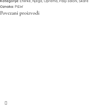
Kategorije:
Efilirke
,
Njega
,
Oprema
,
Pasji saloni
,
Škare
Oznaka:
P&W
Povezani proizvodi