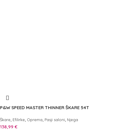
P&W SPEED MASTER THINNER ŠKARE 54T
,
,
,
,
Škare
Efilirke
Oprema
Pasji saloni
Njega
138,99
€