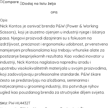
Compare
Dodaj na listu želja
OPIS
Opis
Nick Kontos je osnivač brenda P&W (Power & Working
Scissors), koji je izuzetno cijenjen u industriji njege i šišanja
pasa. Njegovi proizvodi dizajnirani su s fokusom na
izdržljivost, preciznost i ergonomsku udobnost, prvenstveno
namijenjeni profesionalcima koji trebaju vrhunske alate za
postizanje besprijekornih rezultata. Kao vodeći inovator u
industriji, Nick Kontos naglašava naprednu izradu i
upotrebu visokokvalitetnih materijala u svojim proizvodima,
koji zadovoljavaju profesionalne standarde. P&W škare
često se predstavljaju na izložbama, seminarima i
natjecanjima u grooming industriji, što potvrđuje njihov
ugled kao pouzdanog brenda za stručnjake diljem svijeta.
SKU:
PW-HU4432T