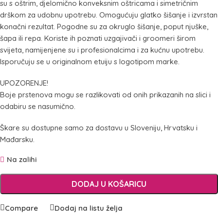
su s oštrim, djelomično konveksnim oštricama i simetričnim
drškom za udobnu upotrebu. Omogućuju glatko šišanje i izvrstan
konačni rezultat. Pogodne su za okruglo šišanje, poput njuške,
šapa ili repa. Koriste ih poznati uzgajivači i groomeri širom
svijeta, namijenjene su i profesionalcima i za kućnu upotrebu.
Isporučuju se u originalnom etuiju s logotipom marke.
UPOZORENJE!
Boje prstenova mogu se razlikovati od onih prikazanih na slici i
odabiru se nasumično.
Škare su dostupne samo za dostavu u Sloveniju, Hrvatsku i
Mađarsku.
Na zalihi
DODAJ U KOŠARICU
Compare
Dodaj na listu želja