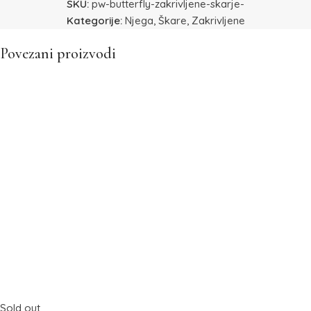
SKU:
pw-butterfly-zakrivljene-skarje-
Kategorije:
Njega
,
Škare
,
Zakrivljene
Povezani proizvodi
Sold out