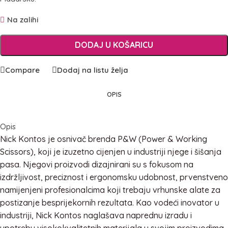
Na zalihi
DODAJ U KOŠARICU
Compare
Dodaj na listu želja
OPIS
Opis
Nick Kontos je osnivač brenda P&W (Power & Working
Scissors), koji je izuzetno cijenjen u industriji njege i šišanja
pasa. Njegovi proizvodi dizajnirani su s fokusom na
izdržljivost, preciznost i ergonomsku udobnost, prvenstveno
namijenjeni profesionalcima koji trebaju vrhunske alate za
postizanje besprijekornih rezultata. Kao vodeći inovator u
industriji, Nick Kontos naglašava naprednu izradu i
upotrebu visokokvalitetnih materijala u svojim proizvodima,