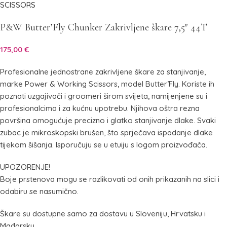
P&W Butter’Fly Chunker Zakrivljene škare 7,5″ 44T
175,00
€
Profesionalne jednostrane zakrivljene škare za stanjivanje,
marke Power & Working Scissors, model Butter’Fly. Koriste ih
poznati uzgajivači i groomeri širom svijeta, namijenjene su i
profesionalcima i za kućnu upotrebu. Njihova oštra rezna
površina omogućuje precizno i glatko stanjivanje dlake. Svaki
zubac je mikroskopski brušen, što sprječava ispadanje dlake
tijekom šišanja. Isporučuju se u etuiju s logom proizvođača.
UPOZORENJE!
Boje prstenova mogu se razlikovati od onih prikazanih na slici i
odabiru se nasumično.
Škare su dostupne samo za dostavu u Sloveniju, Hrvatsku i
Mađarsku.