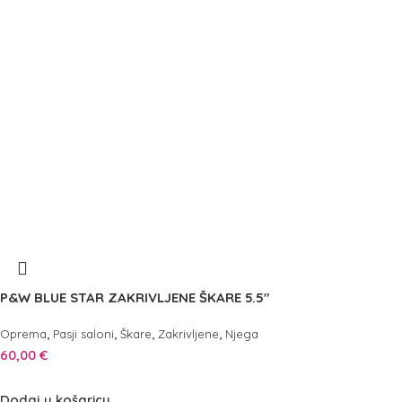
P&W BLUE STAR ZAKRIVLJENE ŠKARE 5.5″
,
,
,
,
Oprema
Pasji saloni
Škare
Zakrivljene
Njega
60,00
€
Dodaj u košaricu