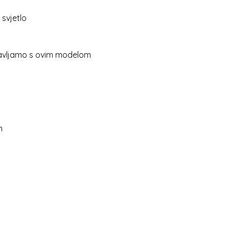
 svjetlo
tavljamo s ovim modelom
m