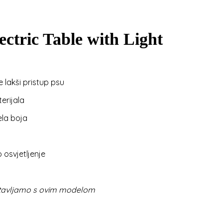
tric Table with Light
 lakši pristup psu
erijala
ela boja
o osvjetljenje
stavljamo s ovim modelom