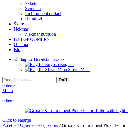
Paketi
Seminari
Prehrambeni dodaci
Brandovi
Škare
Nekmar
Nekmar nutrition
B2B GROOMERS
O nama
Blog
Hrvatski
English
Slovenščina
Traži
0
items
Menu
0
items
Click to enlarge
Početna
/
Oprema
/
Pasji saloni
/
Groom-X Tournament Plus Electric T