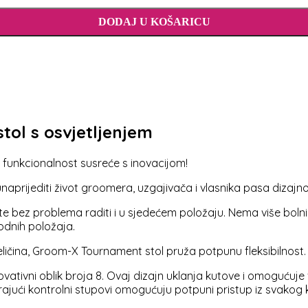
DODAJ U KOŠARICU
tol s osvjetljenjem
funkcionalnost susreće s inovacijom!
 unaprijediti život groomera, uzgajivača i vlasnika pasa diza
 bez problema raditi i u sjedećem položaju. Nema više bolni
dnih položaja.
h veličina, Groom-X Tournament stol pruža potpunu fleksibilnost.
ativni oblik broja 8. Ovaj dizajn uklanja kutove i omogućuje v
rajući kontrolni stupovi omogućuju potpuni pristup iz svakog 