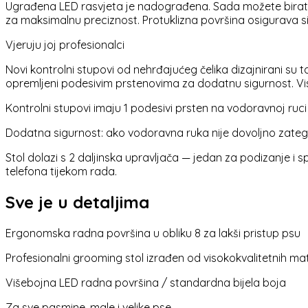
Ugrađena LED rasvjeta je nadograđena. Sada možete birati pun
za maksimalnu preciznost. Protuklizna površina osigurava si
Vjeruju joj profesionalci
Novi kontrolni stupovi od nehrđajućeg čelika dizajnirani su 
opremljeni podesivim prstenovima za dodatnu sigurnost. V
Kontrolni stupovi imaju 1 podesivi prsten na vodoravnoj ruci
Dodatna sigurnost: ako vodoravna ruka nije dovoljno zategn
Stol dolazi s 2 daljinska upravljača — jedan za podizanje i sp
telefona tijekom rada.
Sve je u detaljima
Ergonomska radna površina u obliku 8 za lakši pristup psu
Profesionalni grooming stol izrađen od visokokvalitetnih mat
Višebojna LED radna površina / standardna bijela boja
Za sve pasmine, male i velike pse