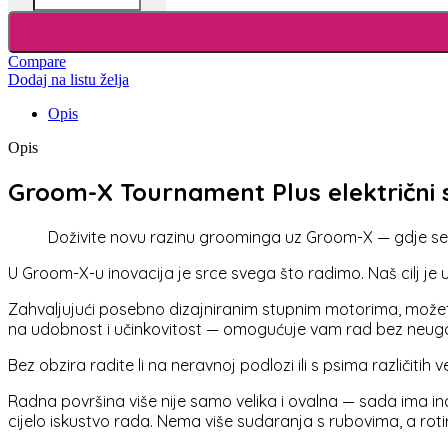
Compare
Dodaj na listu želja
Opis
Opis
Groom-X Tournament Plus električni s
Doživite novu razinu groominga uz Groom-X — gdje se 
U Groom-X-u inovacija je srce svega što radimo. Naš cilj je
Zahvaljujući posebno dizajniranim stupnim motorima, možete
na udobnost i učinkovitost — omogućuje vam rad bez neugo
Bez obzira radite li na neravnoj podlozi ili s psima različiti
Radna površina više nije samo velika i ovalna — sada ima inov
cijelo iskustvo rada. Nema više sudaranja s rubovima, a roti