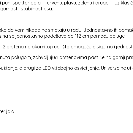
i spektar boja — crvenu, plavu, zelenu i druge — uz klasičnu 
gurnost i stabilnost psa.
tako da vam nikada ne smetaju u radu. Jednostavno ih pomaknet
isina se jednostavno podešava do 112 cm pomoću poluge.
 i 2 prstena na okomitoj ruci, što omogućuje sigurno i jednos
uta polugom, zahvaljujući prstenovima past će na gornji prs
uštanje, a drugi za LED višebojno osvjetljenje. Univerzalne utič
erijala