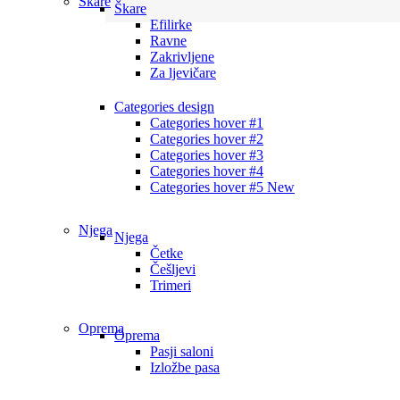
Škare
Škare
Efilirke
Ravne
Zakrivljene
Za ljevičare
Categories design
Categories hover #1
Categories hover #2
Categories hover #3
Categories hover #4
Categories hover #5
New
Njega
Njega
Četke
Češljevi
Trimeri
Oprema
Oprema
Pasji saloni
Izložbe pasa