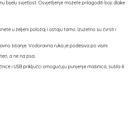
bijelu svjetlost. Osvjetljenje možete prilagoditi boji dlake
e u željeni položaj i ostaju tamo. Izuzetno su čvrsti i
tavno šišanje. Vodoravna ruka je podesiva po visini.
ten, a ne na psa.
nice i USB priključci omogućuju punjenje mašinica, sušila ili