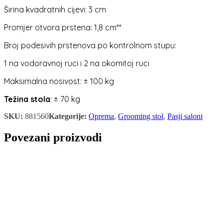
Širina kvadratnih cijevi: 3 cm
Promjer otvora prstena: 1,8 cm**
Broj podesivih prstenova po kontrolnom stupu:
1 na vodoravnoj ruci i 2 na okomitoj ruci
Maksimalna nosivost: ± 100 kg
Težina stola
: ± 70 kg
SKU:
881560
Kategorije:
Oprema
,
Grooming stol
,
Pasji saloni
Povezani proizvodi