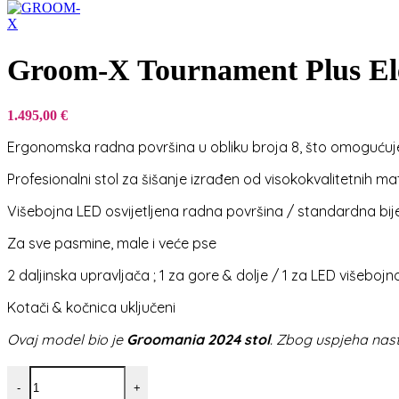
Groom-X Tournament Plus Elec
1.495,00
€
Ergonomska radna površina u obliku broja 8, što omogućuje
Profesionalni stol za šišanje izrađen od visokokvalitetnih mat
Višebojna LED osvijetljena radna površina / standardna bij
Za sve pasmine, male i veće pse
2 daljinska upravljača ; 1 za gore & dolje / 1 za LED višebojn
Kotači & kočnica uključeni
Ovaj model bio je
Groomania 2024 stol
. Zbog uspjeha na
Groom-X Tournament Plus Electric Table with Light količina
-
+