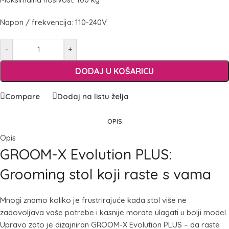
Napon / frekvencija: 110-240V
-
+
DODAJ U KOŠARICU
Compare
Dodaj na listu želja
OPIS
Opis
GROOM-X Evolution PLUS:
Grooming stol koji raste s vama
Mnogi znamo koliko je frustrirajuće kada stol više ne
zadovoljava vaše potrebe i kasnije morate ulagati u bolji model.
Upravo zato je dizajniran GROOM-X Evolution PLUS – da raste