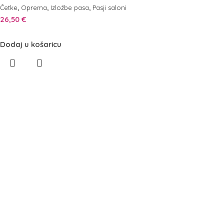
,
,
,
Četke
Oprema
Izložbe pasa
Pasji saloni
26,50
€
Dodaj u košaricu