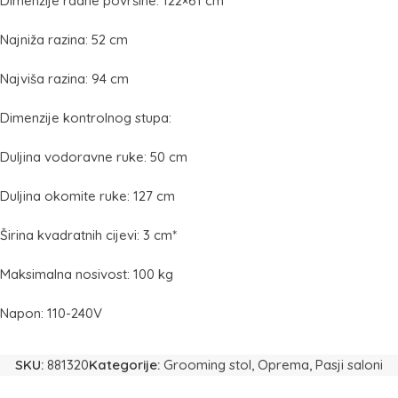
Dimenzije radne površine: 122×61 cm
Najniža razina: 52 cm
Najviša razina: 94 cm
Dimenzije kontrolnog stupa:
Duljina vodoravne ruke: 50 cm
Duljina okomite ruke: 127 cm
Širina kvadratnih cijevi: 3 cm*
Maksimalna nosivost: 100 kg
Napon: 110-240V
SKU:
881320
Kategorije:
Grooming stol
,
Oprema
,
Pasji saloni