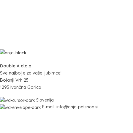
Double A d.o.o.
Sve najbolje za vaše ljubimce!
Bojanji Vrh 25
1295 Ivančna Gorica
Slovenija
E-mail: info@anja-petshop.si