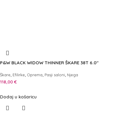
P&W BLACK WIDOW THINNER ŠKARE 38T 6.0″
,
,
,
,
Škare
Efilirke
Oprema
Pasji saloni
Njega
118,00
€
Dodaj u košaricu