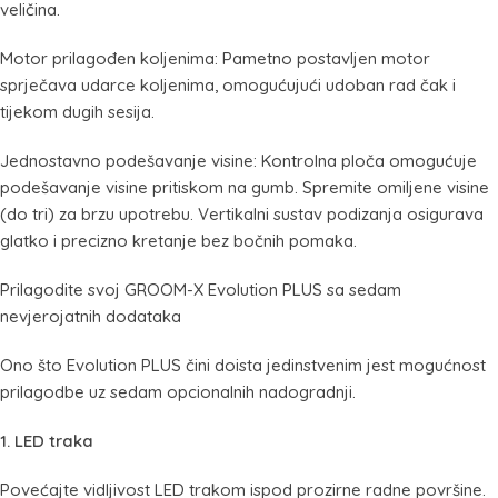
veličina.
Motor prilagođen koljenima: Pametno postavljen motor
sprječava udarce koljenima, omogućujući udoban rad čak i
tijekom dugih sesija.
Jednostavno podešavanje visine: Kontrolna ploča omogućuje
podešavanje visine pritiskom na gumb. Spremite omiljene visine
(do tri) za brzu upotrebu. Vertikalni sustav podizanja osigurava
glatko i precizno kretanje bez bočnih pomaka.
Prilagodite svoj GROOM-X Evolution PLUS sa sedam
nevjerojatnih dodataka
Ono što Evolution PLUS čini doista jedinstvenim jest mogućnost
prilagodbe uz sedam opcionalnih nadogradnji.
1. LED traka
Povećajte vidljivost LED trakom ispod prozirne radne površine.