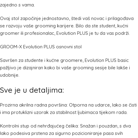
zajedno s vama.
Ovaj stol započinje jednostavno, štedi vaš novac i prilagođava
se razvoju vaše grooming karijere. Bilo da ste student, kućni
groomer ili profesionalac, Evolution PLUS je tu da vas podrži.
GROOM-X Evolution PLUS osnovni stol
Savršen za studente i kućne groomere, Evolution PLUS basic
pažljivo je dizajniran kako bi vaše grooming sesije bile lakše i
udobnije.
Sve je u detaljima:
Prozirna akrilna radna površina: Otporna na udarce, lako se čisti
i ima protuklizni uzorak za stabilnost ljubimaca tijekom rada.
Kontrolni stup od nehrđajućeg čelika: Snažan i pouzdan, s dva
lako podesiva prstena za sigurno pozicioniranje pasa svih