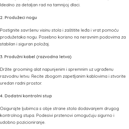
Idealno za detaljan rad na tamnijoj dlaci.
2. Produžeci nogu
Postignite savršenu visinu stola i zaštitite leđa i vrat pomoću
produžetaka nogu. Posebno korisno na neravnim podovima za
stabilan i siguran položaj.
3. Produžni kabel (razvodna letva)
Držite grooming alat napunjenim i spremnim uz ugrađenu
razvodnu letvu. Recite zbogom zapetljanim kablovima i stvorite
uredan radni prostor.
4. Dodatni kontrolni stup
Osigurajte ljubimca s obje strane stola dodavanjem drugog
kontrolnog stupa. Podesivi prstenovi omogućuju sigurno i
udobno pozicioniranje.