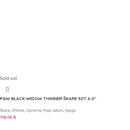
Sold out
P&W BLACK WIDOW THINNER ŠKARE 50T 6.0″
,
,
,
,
Škare
Efilirke
Oprema
Pasji saloni
Njega
118,00
€