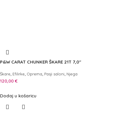
P&W CARAT CHUNKER ŠKARE 21T 7,0″
,
,
,
,
Škare
Efilirke
Oprema
Pasji saloni
Njega
120,00
€
Dodaj u košaricu