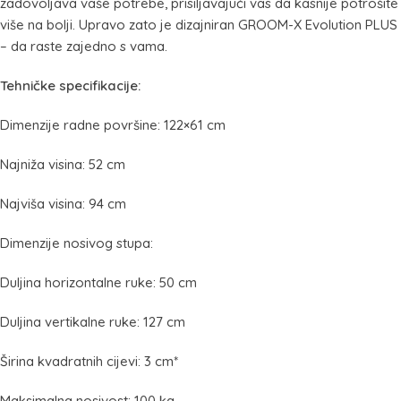
zadovoljava vaše potrebe, prisiljavajući vas da kasnije potrošite
više na bolji. Upravo zato je dizajniran GROOM-X Evolution PLUS
– da raste zajedno s vama.
Tehničke specifikacije:
Dimenzije radne površine: 122×61 cm
Najniža visina: 52 cm
Najviša visina: 94 cm
Dimenzije nosivog stupa:
Duljina horizontalne ruke: 50 cm
Duljina vertikalne ruke: 127 cm
Širina kvadratnih cijevi: 3 cm*
Maksimalna nosivost: 100 kg