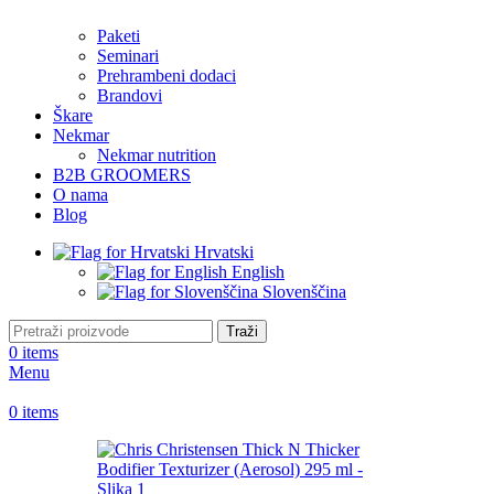
Paketi
Seminari
Prehrambeni dodaci
Brandovi
Škare
Nekmar
Nekmar nutrition
B2B GROOMERS
O nama
Blog
Hrvatski
English
Slovenščina
Traži
0
items
Menu
0
items