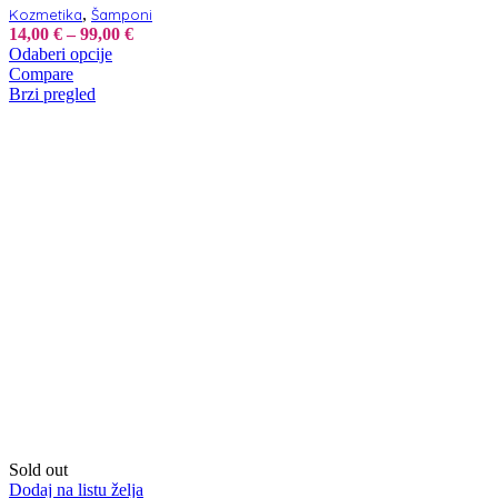
,
Kozmetika
Šamponi
Raspon
14,00
€
–
99,00
€
Ovaj
cijena:
Odaberi opcije
proizvod
od
Compare
ima
14,00 €
Brzi pregled
više
do
varijanti.
99,00 €
Opcije
se
mogu
odabrati
na
stranici
proizvoda
Sold out
Dodaj na listu želja