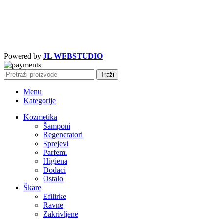
Powered by
JL WEBSTUDIO
Traži
Menu
Kategorije
Kozmetika
Šamponi
Regeneratori
Sprejevi
Parfemi
Higiena
Dodaci
Ostalo
Škare
Efilirke
Ravne
Zakrivljene