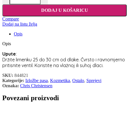
DODAJ U KOŠARICU
Compare
Dodaj na listu želja
Opis
Opis
Upute
:
Držite limenku 25 do 30 cm od dlake. Čvrsto i ravnomjerno
pritisnite ventil. Koristite na vlažnoj ili suhoj dlaci.
SKU:
844821
Kategorije:
Izložbe pasa
,
Kozmetika
,
Ostalo
,
Sprejevi
Oznaka:
Chris Christensen
Povezani proizvodi