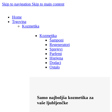
Skip to navigation
Skip to main content
Home
Trgovina
Kozmetika
Kozmetika
Šamponi
Regeneratori
Sprejevi
Parfemi
Higijena
Dodaci
Ostalo
Samo najboljša kozmetika za
vaše ljubljenčke