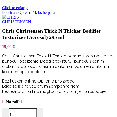
Click to enlarge
Početna
/
Oprema
/
Izložbe pasa
Chris Christensen Thick N Thicker Bodifier
Texturizer (Aerosol) 295 ml
19,00
€
Chris Christensen Thick-N-Thicker odmah stvara volumen,
punoću i podizanje! Dodaje teksturu i punoću žičanim
dlakama, punoću ukrasnim dlakama i volumen dlakama
koje nemaju poddlaku.
Bez ljuskanja ili nakupljanja proizvoda
Lako se ispire već prvim šamponiranjem
Beztežna, ultra fina maglica za ravnomjernu raspodjelu
Na zalihi
Chris Christensen Thick N Thicker Bodifier Texturizer (Aerosol) 295 
-
+