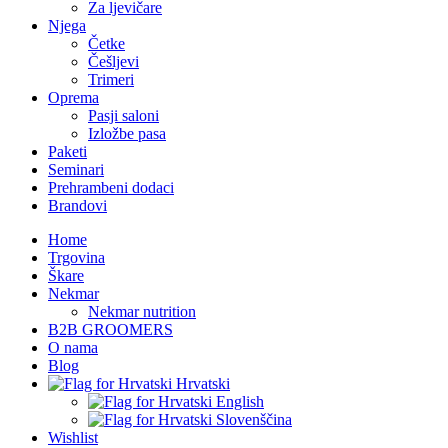
Za ljevičare
Njega
Četke
Češljevi
Trimeri
Oprema
Pasji saloni
Izložbe pasa
Paketi
Seminari
Prehrambeni dodaci
Brandovi
Home
Trgovina
Škare
Nekmar
Nekmar nutrition
B2B GROOMERS
O nama
Blog
Hrvatski
English
Slovenščina
Wishlist