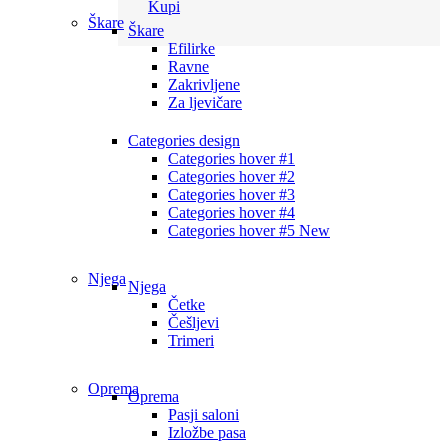
Kupi
Škare
Škare
Efilirke
Ravne
Zakrivljene
Za ljevičare
Categories design
Categories hover #1
Categories hover #2
Categories hover #3
Categories hover #4
Categories hover #5
New
Njega
Njega
Četke
Češljevi
Trimeri
Oprema
Oprema
Pasji saloni
Izložbe pasa